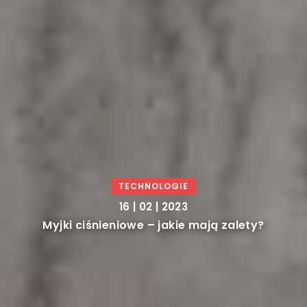
DOM I WNĘTRZE
15 | 02 | 2023
Łóżka tapicerowane – czym się
charakteryzują?