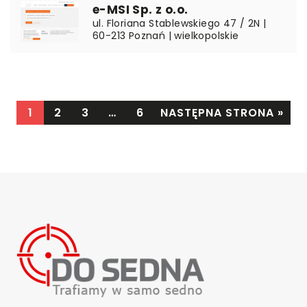
e-MSI Sp. z o.o.
ul. Floriana Stablewskiego 47 / 2N |
60-213 Poznań | wielkopolskie
1
2
3
…
6
NASTĘPNA STRONA »