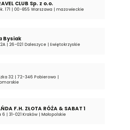
AVEL CLUB Sp. z o.o.
lok. 171 | 00-855 Warszawa | mazowieckie
a Bysiak
2A | 26-021 Daleszyce | świętokrzyskie
dzka 32 | 72-346 Pobierowo |
omorskie
ŃDA F.H. ZŁOTA RÓŻA & SABAT 1
ka 6 | 31-021 Kraków | Małopolskie