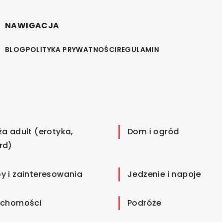
NAWIGACJA
BLOG
POLITYKA PRYWATNOŚCI
REGULAMIN
ża adult (erotyka,
Dom i ogród
rd)
y i zainteresowania
Jedzenie i napoje
uchomości
Podróże