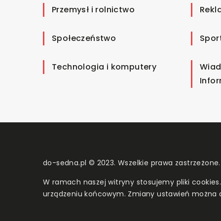
Przemysł i rolnictwo
Rekl
Społeczeństwo
Spor
Technologia i komputery
Wiad
Info
do-sedna.pl © 2023. Wszelkie prawa zastrzeżone.
W ramach naszej witryny stosujemy pliki cookies
urządzeniu końcowym. Zmiany ustawień można 