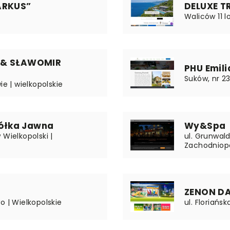
ARKUS”
DELUXE TR
Waliców 11 
 & SŁAWOMIR
PHU Emili
Suków, nr 23
ie | wielkopolskie
ółka Jawna
Wy&Spa
 Wielkopolski |
ul. Grunwal
Zachodniop
ZENON DA
o | Wielkopolskie
ul. Floriańs