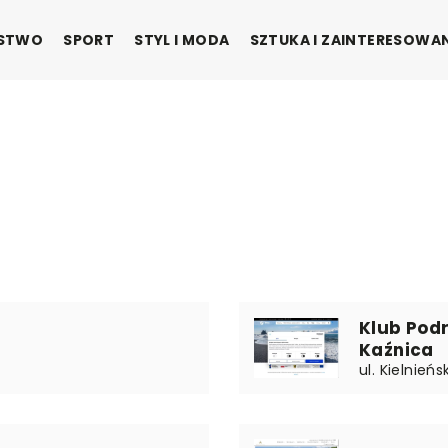
ŃSTWO
SPORT
STYL I MODA
SZTUKA I ZAINTERESOWA
Klub Podr
Kaźnica
ul. Kielnieńs