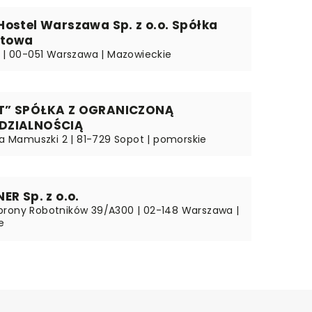
ostel Warszawa Sp. z o.o. Spółka
towa
4 | 00-051 Warszawa | Mazowieckie
T” SPÓŁKA Z OGRANICZONĄ
DZIALNOŚCIĄ
zka Mamuszki 2 | 81-729 Sopot | pomorskie
ER Sp. z o.o.
rony Robotników 39/A300 | 02-148 Warszawa |
e