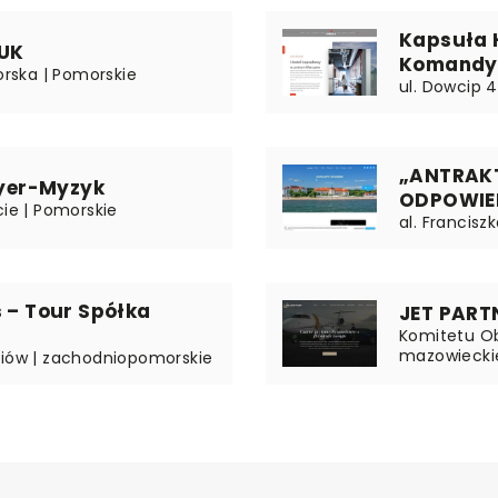
Kapsuła H
UK
Komandy
orska | Pomorskie
ul. Dowcip 
„ANTRAK
yer-Myzyk
ODPOWIE
cie | Pomorskie
al. Francis
s – Tour Spółka
JET PARTN
Komitetu Ob
mazowiecki
niów | zachodniopomorskie