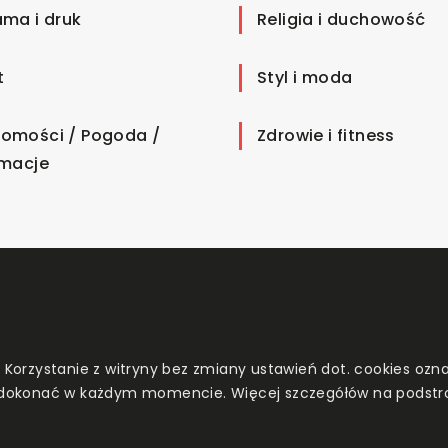
ama i druk
Religia i duchowość
t
Styl i moda
omości / Pogoda /
Zdrowie i fitness
rmacje
. Korzystanie z witryny bez zmiany ustawień dot. cookies o
dokonać w każdym momencie. Więcej szczegółów na podstr