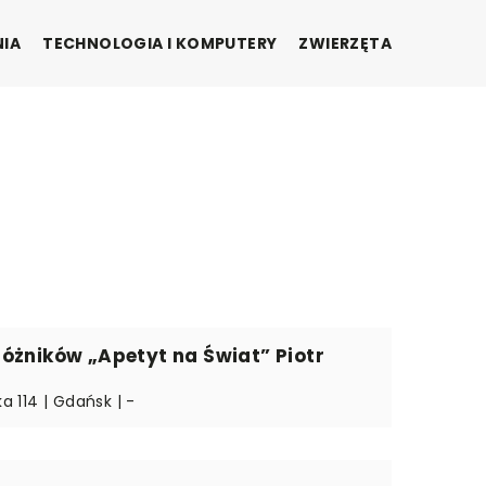
NIA
TECHNOLOGIA I KOMPUTERY
ZWIERZĘTA
óżników „Apetyt na Świat” Piotr
ka 114 | Gdańsk | -