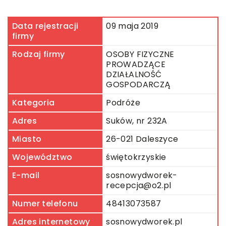
Data rejestracji
09 maja 2019
firmy
Rodzaj firmy
OSOBY FIZYCZNE
PROWADZĄCE
DZIAŁALNOŚĆ
GOSPODARCZĄ
Kategoria
Podróże
Adres
Suków, nr 232A
Miasto
26-021 Daleszyce
Województwo
świętokrzyskie
E-mail
sosnowydworek-
recepcja@o2.pl
Numer telefonu
48413073587
Adres internetowy
sosnowydworek.pl