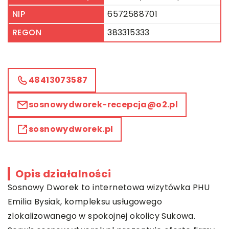
NIP
6572588701
REGON
383315333
48413073587
sosnowydworek-recepcja@o2.pl
sosnowydworek.pl
Opis działalności
Sosnowy Dworek to internetowa wizytówka PHU
Emilia Bysiak, kompleksu usługowego
zlokalizowanego w spokojnej okolicy Sukowa.