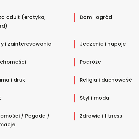
ża adult (erotyka,
Dom i ogród
rd)
y i zainteresowania
Jedzenie i napoje
uchomości
Podróże
ama i druk
Religia i duchowość
t
Styl i moda
omości / Pogoda /
Zdrowie i fitness
rmacje