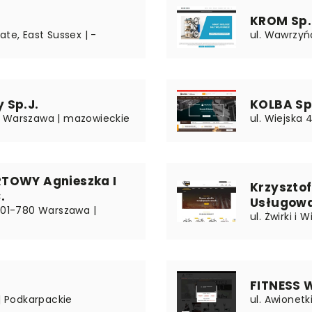
KROM Sp. 
ate, East Sussex | -
ul. Wawrzyńc
 Sp.J.
KOLBA Sp.
3 Warszawa | mazowieckie
ul. Wiejska 
TOWY Agnieszka I
Krzyszto
.
Usługowa
| 01-780 Warszawa |
ul. Żwirki i
FITNESS 
 | Podkarpackie
ul. Awionet