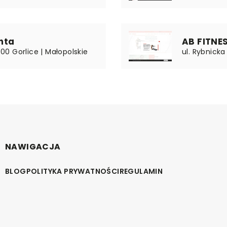
hta
AB FITNESS
300 Gorlice | Małopolskie
ul. Rybnicka
NAWIGACJA
BLOG
POLITYKA PRYWATNOŚCI
REGULAMIN