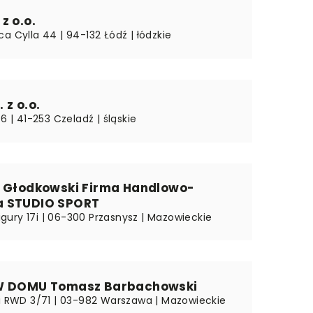
z o.o.
a Cylla 44 | 94-132 Łódź | łódzkie
 z o.o.
46 | 41-253 Czeladź | śląskie
f Głodkowski Firma Handlowo-
 STUDIO SPORT
 Wigury 17i | 06-300 Przasnysz | Mazowieckie
W DOMU Tomasz Barbachowski
ki RWD 3/71 | 03-982 Warszawa | Mazowieckie