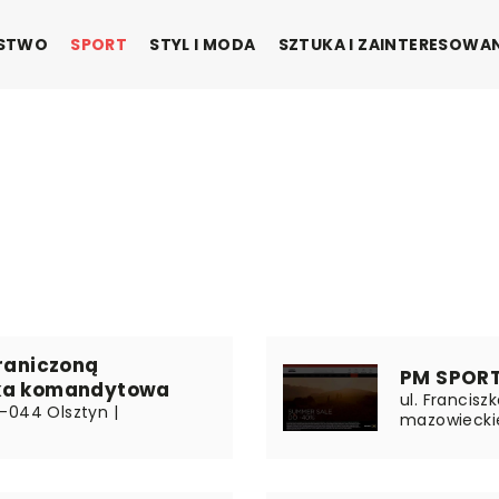
ŃSTWO
SPORT
STYL I MODA
SZTUKA I ZAINTERESOWA
graniczoną
PM SPORT 
łka komandytowa
ul. Francisz
10-044 Olsztyn |
mazowiecki