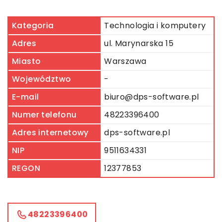
Kategoria
Technologia i komputery
Adres
ul. Marynarska 15
Miasto
Warszawa
Województwo
-
E-mail
biuro@dps-software.pl
Numer telefonu
48223396400
Adres internetowy
dps-software.pl
NIP
9511634331
REGON
12377853
48223396400