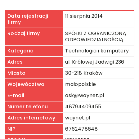
Data rejestracji
11 sierpnia 2014
firmy
Rodzaj firmy
SPÓŁKI Z OGRANICZONĄ
ODPOWIEDZIALNOŚCIĄ
Kategoria
Technologia i komputery
Adres
ul. Królowej Jadwigi 236
Miasto
30-218 Kraków
Województwo
małopolskie
E-mail
ask@waynet.pl
Numer telefonu
48794409455
Adres internetowy
waynet.pl
NIP
6762478648