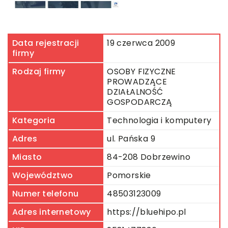
Data rejestracji
19 czerwca 2009
firmy
Rodzaj firmy
OSOBY FIZYCZNE
PROWADZĄCE
DZIAŁALNOŚĆ
GOSPODARCZĄ
Kategoria
Technologia i komputery
Adres
ul. Pańska 9
Miasto
84-208 Dobrzewino
Województwo
Pomorskie
Numer telefonu
48503123009
Adres internetowy
https://bluehipo.pl