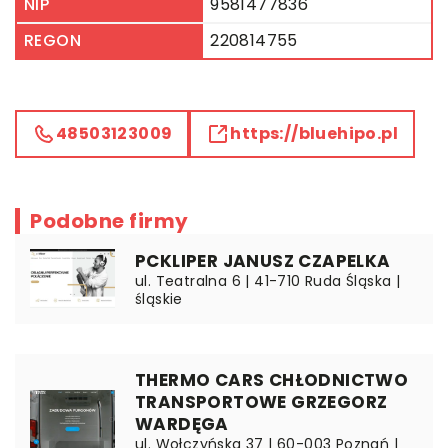
NIP
9581477836
REGON
220814755
48503123009
https://bluehipo.pl
Podobne firmy
PCKLIPER JANUSZ CZAPELKA
ul. Teatralna 6 | 41-710 Ruda Śląska |
śląskie
THERMO CARS CHŁODNICTWO
TRANSPORTOWE GRZEGORZ
WARDĘGA
ul. Wołczyńska 37 | 60-003 Poznań |