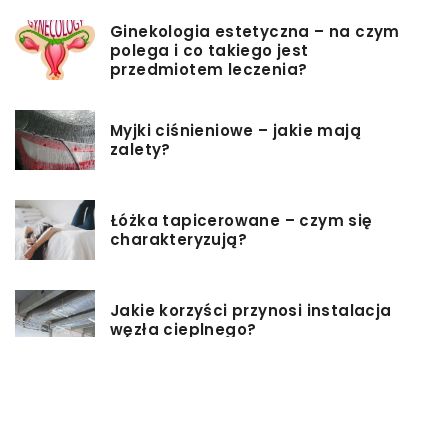
Ginekologia estetyczna – na czym
polega i co takiego jest
przedmiotem leczenia?
Myjki ciśnieniowe – jakie mają
zalety?
Łóżka tapicerowane – czym się
charakteryzują?
Jakie korzyści przynosi instalacja
węzła cieplnego?
Szafy rack z systemem chłodzenia:
jakie opcje dostępne na rynku