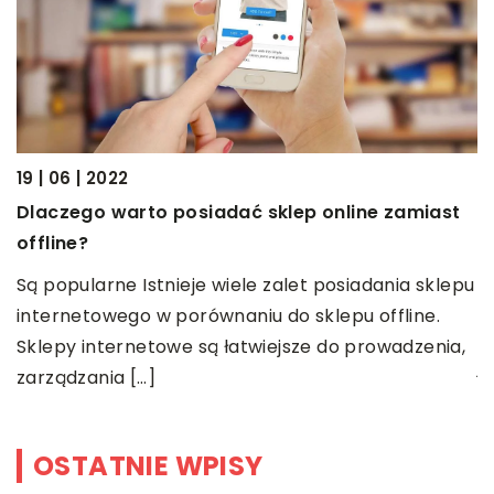
19 | 06 | 2022
08
Dlaczego warto posiadać sklep online zamiast
J
offline?
p
Są popularne Istnieje wiele zalet posiadania sklepu
U
internetowego w porównaniu do sklepu offline.
em
m
Sklepy internetowe są łatwiejsze do prowadzenia,
j
zarządzania […]
OSTATNIE WPISY