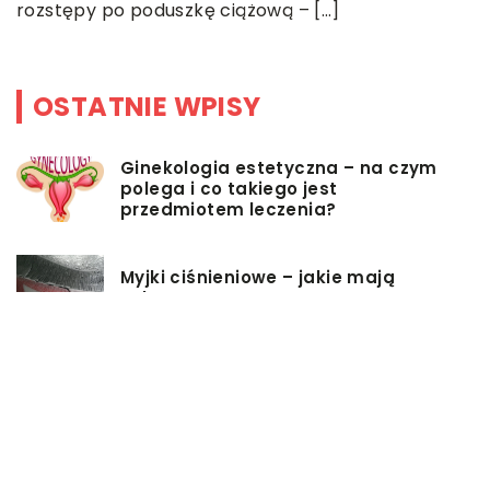
rozstępy po poduszkę ciążową – […]
M
OSTATNIE WPISY
Ginekologia estetyczna – na czym
polega i co takiego jest
przedmiotem leczenia?
Myjki ciśnieniowe – jakie mają
zalety?
Łóżka tapicerowane – czym się
charakteryzują?
Jakie korzyści przynosi instalacja