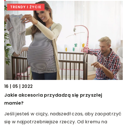
TRENDY I ŻYCIE
16 | 05 | 2022
13
Jakie akcesoria przydadzą się przyszłej
J
mamie?
A
Jeśli jesteś w ciąży, nadszedł czas, aby zaopatrzyć
b
ci
się w najpotrzebniejsze rzeczy. Od kremu na
n