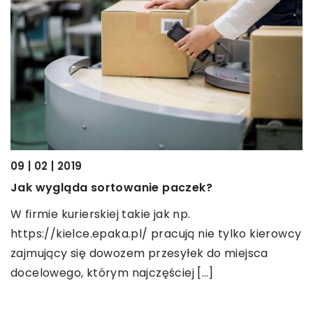
09 | 02 | 2019
Jak wygląda sortowanie paczek?
31
W firmie kurierskiej takie jak np.
C
https://kielce.epaka.pl/ pracują nie tylko kierowcy
P
zajmujący się dowozem przesyłek do miejsca
f
docelowego, którym najczęściej […]
ż