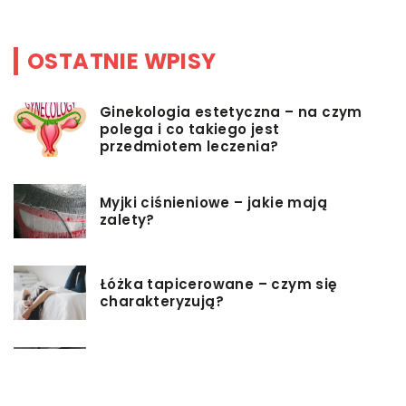
OSTATNIE WPISY
Ginekologia estetyczna – na czym
polega i co takiego jest
przedmiotem leczenia?
Myjki ciśnieniowe – jakie mają
zalety?
Łóżka tapicerowane – czym się
charakteryzują?
Jakie korzyści przynosi instalacja
węzła cieplnego?