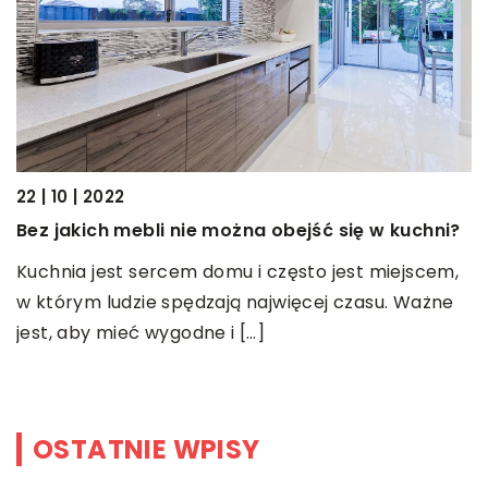
22 | 10 | 2022
03
Bez jakich mebli nie można obejść się w kuchni?
P
Kuchnia jest sercem domu i często jest miejscem,
C
w którym ludzie spędzają najwięcej czasu. Ważne
p
jest, aby mieć wygodne i […]
c
OSTATNIE WPISY