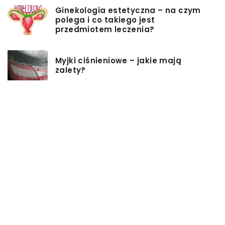
Ginekologia estetyczna – na czym
polega i co takiego jest
przedmiotem leczenia?
Myjki ciśnieniowe – jakie mają
zalety?
Łóżka tapicerowane – czym się
charakteryzują?
Jakie korzyści przynosi instalacja
węzła cieplnego?
Szafy rack z systemem chłodzenia:
jakie opcje dostępne na rynku