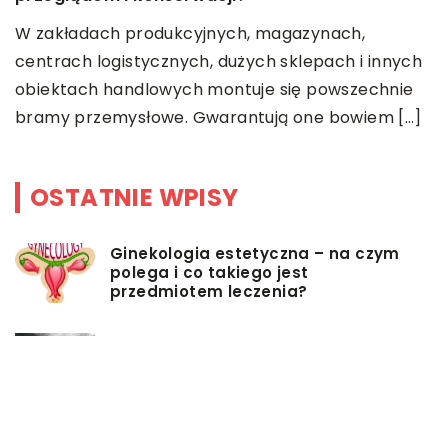
s
i
W zakładach produkcyjnych, magazynach,
centrach logistycznych, dużych sklepach i innych
obiektach handlowych montuje się powszechnie
bramy przemysłowe. Gwarantują one bowiem […]
OSTATNIE WPISY
Ginekologia estetyczna – na czym
polega i co takiego jest
przedmiotem leczenia?
Myjki ciśnieniowe – jakie mają
zalety?
Łóżka tapicerowane – czym się