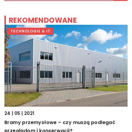
REKOMENDOWANE
TECHNOLOGIE & IT
16
J
i
s
24 | 05 | 2021
M
Bramy przemysłowe – czy muszą podlegać
p
przeglądom i konserwacji?