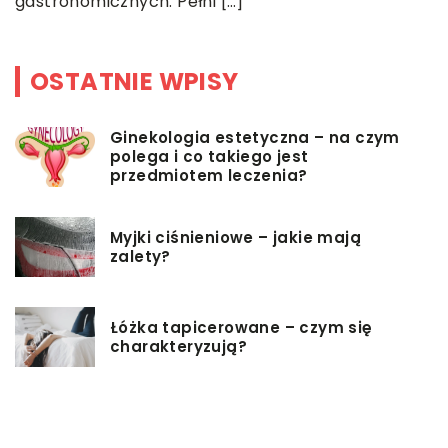
gastronomicznych. Pełni […]
OSTATNIE WPISY
Ginekologia estetyczna – na czym
polega i co takiego jest
przedmiotem leczenia?
Myjki ciśnieniowe – jakie mają
zalety?
Łóżka tapicerowane – czym się
charakteryzują?
Jakie korzyści przynosi instalacja
węzła cieplnego?