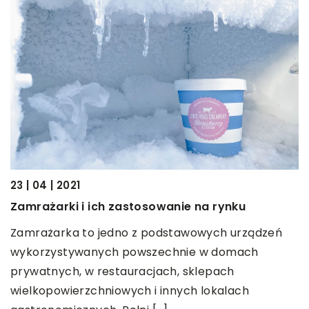
03
S
23 | 04 | 2021
Zamrażarki i ich zastosowanie na rynku
L
a
k
Zamrażarka to jedno z podstawowych urządzeń
k
wykorzystywanych powszechnie w domach
prywatnych, w restauracjach, sklepach
wielkopowierzchniowych i innych lokalach