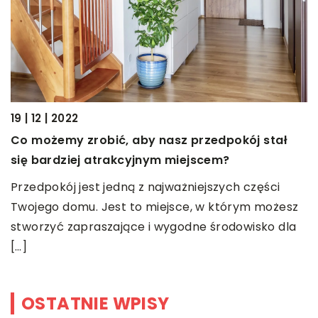
26
19 | 12 | 2022
W
Co możemy zrobić, aby nasz przedpokój stał
u
się bardziej atrakcyjnym miejscem?
N
Przedpokój jest jedną z najważniejszych części
k
Twojego domu. Jest to miejsce, w którym możesz
ż
stworzyć zapraszające i wygodne środowisko dla
[…]
OSTATNIE WPISY