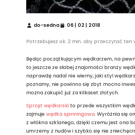
do-sedna
06 | 02 | 2018
Potrzebujesz ok. 2 min. aby przeczytać ten 
Będąc początkującym wędkarzem, na pewno 
to jeszcze ze słabej znajomości branży wędka
naprawdę nadal nie wiemy, jaki styl wędka
poznamy, nie powinno się zbyt mocno inwe
można zakupić już za kilkaset złotych.
Sprzęt wędkarski
to przede wszystkim wędki
zajmuje
wędka spinningowa
. Wyróżnia się o
z włókna szklanego, dzięki czemu jest ona ba
umrzemy z nudów i szybko się nie zniechę