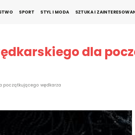
ŃSTWO
SPORT
STYL I MODA
SZTUKA I ZAINTERESOWA
ędkarskiego dla poc
la początkującego wędkarza