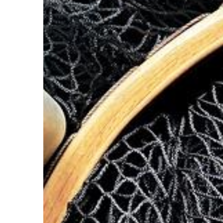
te zostały po raz pier
wprowadzone w XIX wi