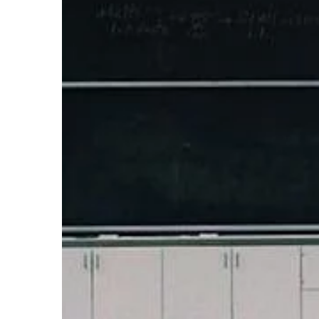
pozbawionych jakiejko
Całkowicie […]