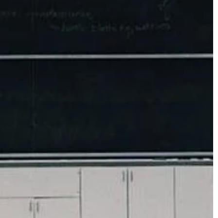
rocznica, […]
lwiek barwy.