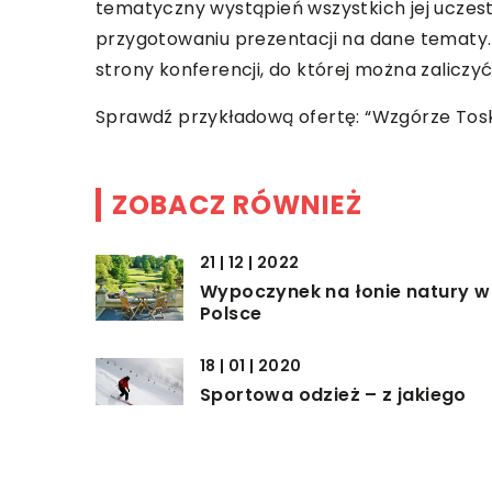
tematyczny wystąpień wszystkich jej ucze
przygotowaniu prezentacji na dane tematy.
strony konferencji, do której można zaliczyć
Sprawdź przykładową ofertę: “Wzgórze Toska
ZOBACZ RÓWNIEŻ
21 | 12 | 2022
Wypoczynek na łonie natury w
Polsce
18 | 01 | 2020
Sportowa odzież – z jakiego
materiału?
16 | 12 | 2020