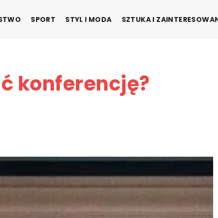
ŃSTWO
SPORT
STYL I MODA
SZTUKA I ZAINTERESOWA
ć konferencję?
?