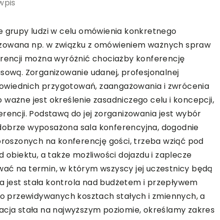
wpis
e grupy ludzi w celu omówienia konkretnego
izowana np. w związku z omówieniem ważnych spraw
erencji można wyróżnić chociażby konferencję
asową. Zorganizowanie udanej, profesjonalnej
owiednich przygotowań, zaangażowania i zwrócenia
ważne jest określenie zasadniczego celu i koncepcji,
rencji. Podstawą do jej zorganizowania jest wybór
dobrze wyposażona sala konferencyjna, dogodnie
aproszonych na konferencję gości, trzeba wziąć pod
d obiektu, a także możliwości dojazdu i zaplecze
wać na termin, w którym wszyscy jej uczestnicy będą
zna jest stała kontrola nad budżetem i przepływem
i o przewidywanych kosztach stałych i zmiennych, a
acja stała na najwyższym poziomie, określamy zakres