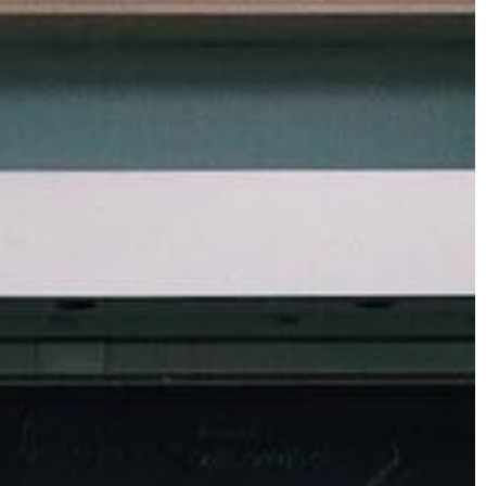
HOBBY
28 | 04 | 2021
Drony – rozrywka dla młodszych i 
anie jodku
starszych
Ilość najróżniejszych okazji w roku, g
potasową kwasu
chcemy wręczyć komuś bliskiemu ja
k potasu jest
sensowny prezent, wręcz przytłacza
m występującym
Urodziny, imieniny, Dzień Dziecka,
kryształów