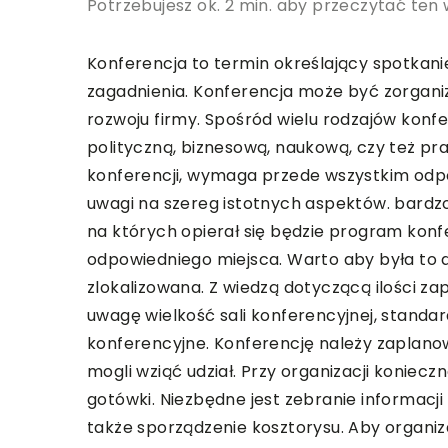
Potrzebujesz ok. 2 min. aby przeczytać ten 
Konferencja to termin określający spotkani
zagadnienia. Konferencja może być zorgan
rozwoju firmy. Spośród wielu rodzajów konf
polityczną, biznesową, naukową, czy też pr
konferencji, wymaga przede wszystkim odp
uwagi na szereg istotnych aspektów. bardzo 
na których opierał się będzie program konfe
odpowiedniego miejsca. Warto aby była to 
zlokalizowana. Z wiedzą dotyczącą ilości z
uwagę wielkość sali konferencyjnej, standar
konferencyjne. Konferencję należy zaplano
mogli wziąć udział. Przy organizacji koniec
gotówki. Niezbędne jest zebranie informacj
także sporządzenie kosztorysu. Aby organiz