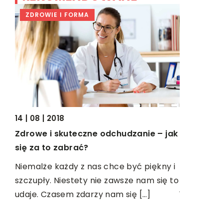
ZDROWIE I FORMA
ZDROWIE
14 | 08 | 2018
26 | 03 | 2
Zdrowe i skuteczne odchudzanie – jak
dla
Działanie
się za to zabrać?
potasu
Niemalże każdy z nas chce być piękny i
dy
Zwany fac
szczupły. Niestety nie zawsze nam się to
kiś
jodowodor
udaje. Czasem zdarzy nam się […]
.
związkiem
w postaci 