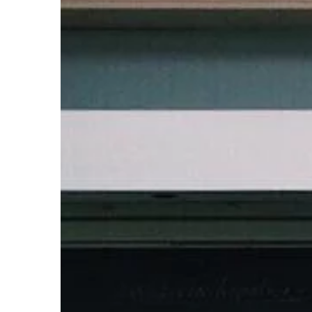
ZDROWIE I FORMA
26 | 03 | 2020
Działanie i zastosow
potasu
Zwany fachowo solą 
jodowodorowego, jode
związkiem chemiczny
w postaci niewielkich 