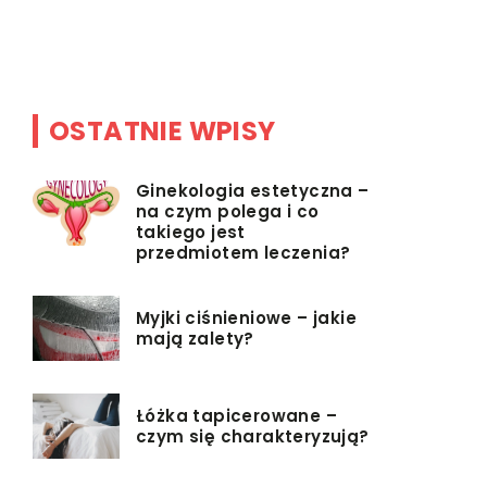
pozbawiony
Całkowicie
OSTATNIE WPISY
Ginekologia estetyczna –
na czym polega i co
takiego jest
przedmiotem leczenia?
Myjki ciśnieniowe – jakie
mają zalety?
Łóżka tapicerowane –
czym się charakteryzują?