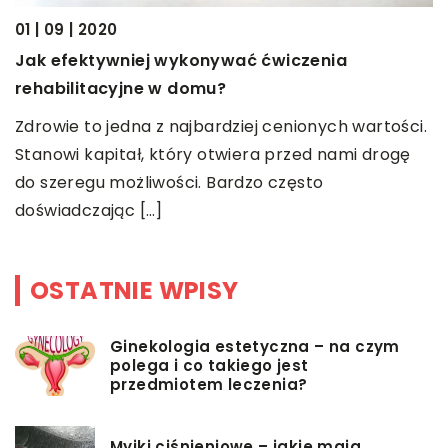
01 | 09 | 2020
2
Jak efektywniej wykonywać ćwiczenia
J
rehabilitacyjne w domu?
K
Zdrowie to jedna z najbardziej cenionych wartości.
T
ci
Stanowi kapitał, który otwiera przed nami drogę
o
do szeregu możliwości. Bardzo często
doświadczając […]
OSTATNIE WPISY
Ginekologia estetyczna – na czym
polega i co takiego jest
przedmiotem leczenia?
Myjki ciśnieniowe – jakie mają