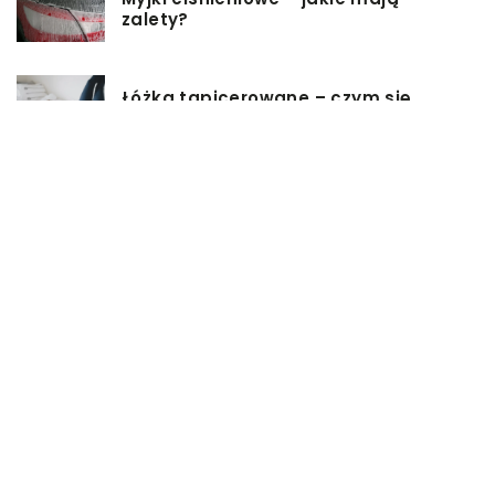
zalety?
Łóżka tapicerowane – czym się
charakteryzują?
Jakie korzyści przynosi instalacja
węzła cieplnego?
Szafy rack z systemem chłodzenia:
jakie opcje dostępne na rynku
Zadbaj o swój kręgosłup – dlaczego
warto zdecydować się na modny
plecak?