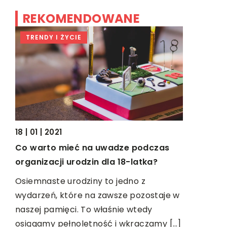
REKOMENDOWANE
TRENDY I ŻYCIE
TRENDY I
18 | 01 | 2021
Co warto mieć na uwadze podczas
18 | 11 | 202
organizacji urodzin dla 18-latka?
Na co zwr
w
wyboru ko
Osiemnaste urodziny to jedno z
wydarzeń, które na zawsze pozostaje w
Dla każde
naszej pamięci. To właśnie wtedy
mieć dobrą
osiągamy pełnoletność i wkraczamy […]