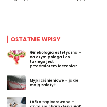
ważniejszy
 i
właściwej.
tym,
OSTATNIE WPISY
Ginekologia estetyczna –
na czym polega i co
takiego jest
przedmiotem leczenia?
Myjki ciśnieniowe – jakie
mają zalety?
Łóżka tapicerowane –
czym się charakteryzują?