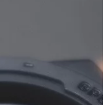
HOBBY
18 | 03 | 2021
 dokonując
Zestaw do uprawiania
ej?
wakeboardingu – co powinno się 
nim znaleźć?
y ważne jest, aby
 jeszcze
Wakeboarding to jeden z najbardziej