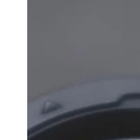
TRENDY I ŻYCIE
18 | 11 | 2022
Na co zwrócić uwagę
wyboru koszuli męski
Dla każdego mężczyzn
mieć dobrą koszulę. A