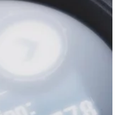
ego wybór tej
emocjonujących sportów wodnych,
li […]
który dostarcza mnóstwo adrenaliny
sprawia ogromną frajdę. Polega na 
że […]