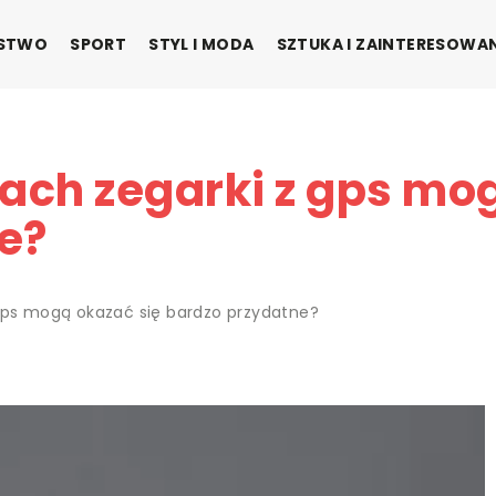
ŃSTWO
SPORT
STYL I MODA
SZTUKA I ZAINTERESOWA
ach zegarki z gps mo
e?
 gps mogą okazać się bardzo przydatne?