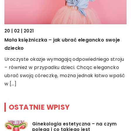
20 | 02 | 2021
19
Mała księżniczka – jak ubrać elegancko swoje
W
dziecko
u
Uroczyste okazje wymagają odpowiedniego stroju
W
– również w przypadku dzieci. Chcąc elegancko
d
ubrać swoją córeczkę, można jednak łatwo wpaść
p
w […]
m
OSTATNIE WPISY
Ginekologia estetyczna – na czym
polega i co takiego jest