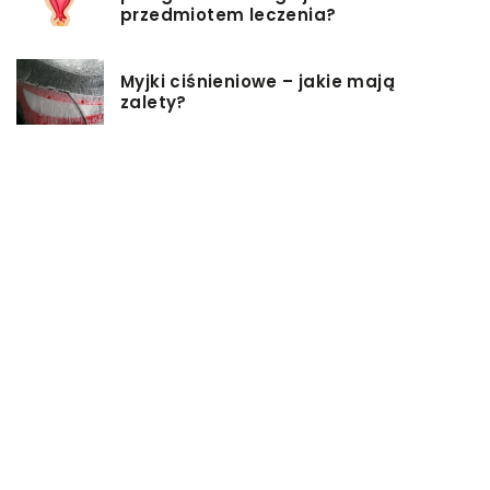
przedmiotem leczenia?
Myjki ciśnieniowe – jakie mają
zalety?
Łóżka tapicerowane – czym się
charakteryzują?
Jakie korzyści przynosi instalacja
węzła cieplnego?
Szafy rack z systemem chłodzenia:
jakie opcje dostępne na rynku
Zadbaj o swój kręgosłup – dlaczego
warto zdecydować się na modny