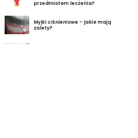
przedmiotem leczenia?
Myjki ciśnieniowe – jakie mają
zalety?
Łóżka tapicerowane – czym się
charakteryzują?
Jakie korzyści przynosi instalacja
węzła cieplnego?
Szafy rack z systemem chłodzenia:
jakie opcje dostępne na rynku
Zadbaj o swój kręgosłup – dlaczego
warto zdecydować się na modny