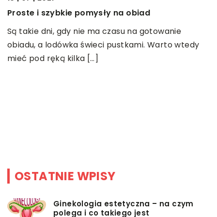
Proste i szybkie pomysły na obiad
Są takie dni, gdy nie ma czasu na gotowanie
12
obiadu, a lodówka świeci pustkami. Warto wtedy
P
mieć pod ręką kilka […]
w
W
k
nó
OSTATNIE WPISY
Ginekologia estetyczna – na czym
polega i co takiego jest