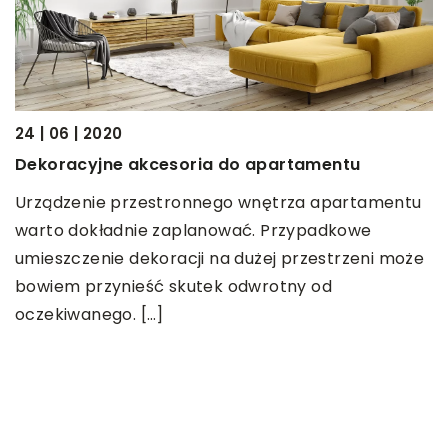
26
24 | 06 | 2020
C
Dekoracyjne akcesoria do apartamentu
W
Urządzenie przestronnego wnętrza apartamentu
p
warto dokładnie zaplanować. Przypadkowe
W
umieszczenie dekoracji na dużej przestrzeni może
[
bowiem przynieść skutek odwrotny od
oczekiwanego. […]
OSTATNIE WPISY