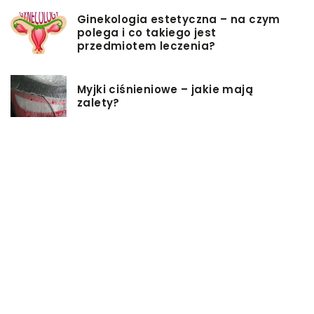
Ginekologia estetyczna – na czym
polega i co takiego jest
przedmiotem leczenia?
Myjki ciśnieniowe – jakie mają
zalety?
Łóżka tapicerowane – czym się
charakteryzują?
Jakie korzyści przynosi instalacja
węzła cieplnego?
Szafy rack z systemem chłodzenia:
jakie opcje dostępne na rynku