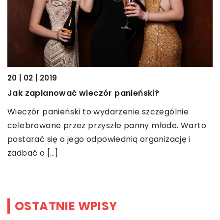
20 | 02 | 2019
20
Jak zaplanować wieczór panieński?
I
Wieczór panieński to wydarzenie szczególnie
I
celebrowane przez przyszłe panny młode. Warto
i
postarać się o jego odpowiednią organizację i
f
zadbać o […]
e
OSTATNIE WPISY