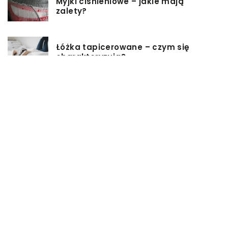
Myjki ciśnieniowe – jakie mają
zalety?
Łóżka tapicerowane – czym się
charakteryzują?
Jakie korzyści przynosi instalacja
węzła cieplnego?
Szafy rack z systemem chłodzenia:
jakie opcje dostępne na rynku
Zadbaj o swój kręgosłup – dlaczego
warto zdecydować się na modny
plecak?