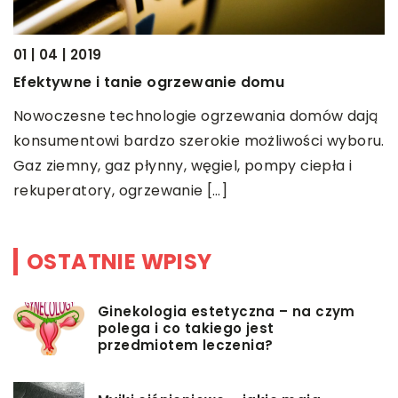
10
J
z
01 | 04 | 2019
Efektywne i tanie ogrzewanie domu
K
s
Nowoczesne technologie ogrzewania domów dają
p
konsumentowi bardzo szerokie możliwości wyboru.
k
Gaz ziemny, gaz płynny, węgiel, pompy ciepła i
rekuperatory, ogrzewanie […]
OSTATNIE WPISY
Ginekologia estetyczna – na czym
polega i co takiego jest
przedmiotem leczenia?