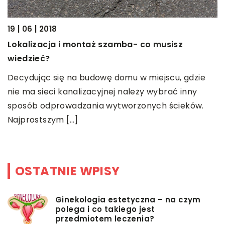
19 | 06 | 2018
Lokalizacja i montaż szamba- co musisz
wiedzieć?
06
Decydując się na budowę domu w miejscu, gdzie
C
nie ma sieci kanalizacyjnej należy wybrać inny
Ł
sposób odprowadzania wytworzonych ścieków.
s
Najprostszym […]
s
OSTATNIE WPISY
Ginekologia estetyczna – na czym
polega i co takiego jest
przedmiotem leczenia?