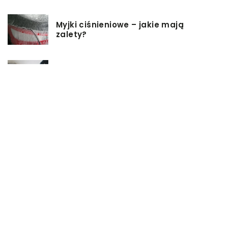
Myjki ciśnieniowe – jakie mają
zalety?
Łóżka tapicerowane – czym się
charakteryzują?
Jakie korzyści przynosi instalacja
węzła cieplnego?
Szafy rack z systemem chłodzenia:
jakie opcje dostępne na rynku
Zadbaj o swój kręgosłup – dlaczego
warto zdecydować się na modny
plecak?