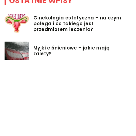
OSTATNIE WPISY
Ginekologia estetyczna – na czym
polega i co takiego jest
przedmiotem leczenia?
Myjki ciśnieniowe – jakie mają
zalety?
Łóżka tapicerowane – czym się
charakteryzują?
Jakie korzyści przynosi instalacja
węzła cieplnego?
Szafy rack z systemem chłodzenia:
jakie opcje dostępne na rynku