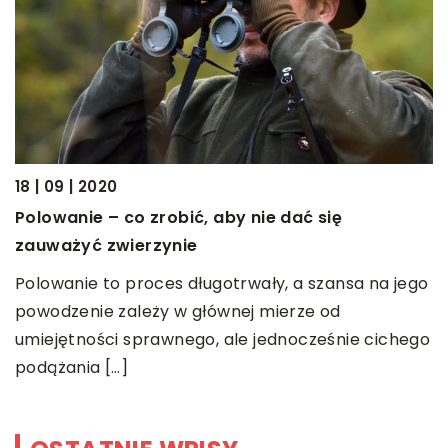
18
18 | 09 | 2020
G
Polowanie – co zrobić, aby nie dać się
D
zauważyć zwierzynie
s
Polowanie to proces długotrwały, a szansa na jego
d
powodzenie zależy w głównej mierze od
c
umiejętności sprawnego, ale jednocześnie cichego
podążania […]