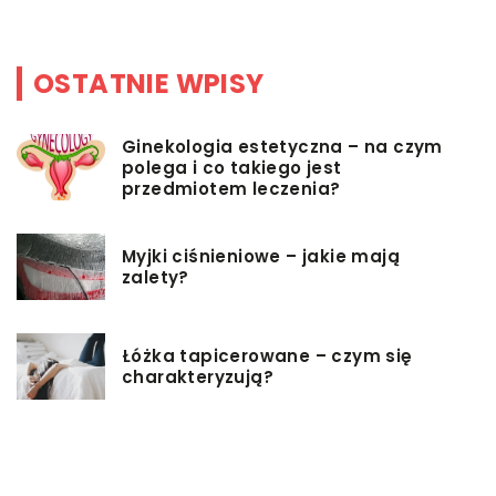
OSTATNIE WPISY
Ginekologia estetyczna – na czym
polega i co takiego jest
przedmiotem leczenia?
Myjki ciśnieniowe – jakie mają
zalety?
Łóżka tapicerowane – czym się
charakteryzują?
Jakie korzyści przynosi instalacja
węzła cieplnego?