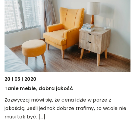
20 | 05 | 2020
13
Tanie meble, dobra jakość
S
Zazwyczaj mówi się, że cena idzie w parze z
S
jakością. Jeśli jednak dobrze trafimy, to wcale nie
w
musi tak być. […]
n