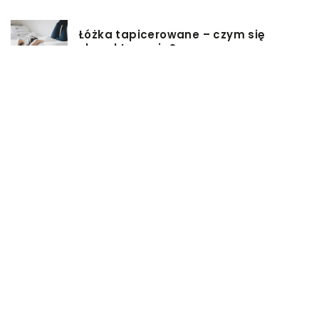
Łóżka tapicerowane – czym się
charakteryzują?
Jakie korzyści przynosi instalacja
węzła cieplnego?
Szafy rack z systemem chłodzenia:
jakie opcje dostępne na rynku
Zadbaj o swój kręgosłup – dlaczego
warto zdecydować się na modny
plecak?