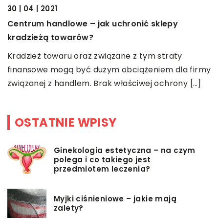
J
30 | 04 | 2021
O
Centrum handlowe – jak uchronić sklepy
Z
kradzieżą towarów?
eć
r
Kradzież towaru oraz związane z tym straty
b
finansowe mogą być dużym obciążeniem dla firmy
związanej z handlem. Brak właściwej ochrony […]
OSTATNIE WPISY
Ginekologia estetyczna – na czym
polega i co takiego jest
przedmiotem leczenia?
Myjki ciśnieniowe – jakie mają
zalety?