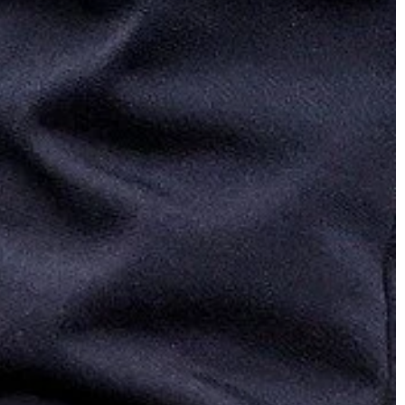
TRENDY I ŻYCIE
07 | 04 | 2019
zlewy kuchenne
Jakie dodatki kupić do przenośnej
elektroniki?
granit jest jednym
Urządzenia elektroniczne stają się
h materiałów na
integralną częścią naszego życia,