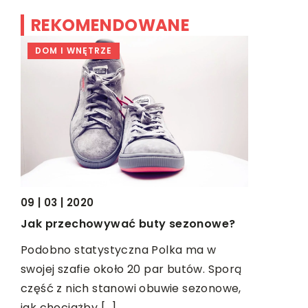
REKOMENDOWANE
DOM I WNĘTRZE
DOM I W
09 | 03 | 2020
17 | 06 | 20
Jak przechowywać buty sezonowe?
Dlaczego 
są tak po
Podobno statystyczna Polka ma w
swojej szafie około 20 par butów. Sporą
Nie jest t
część z nich stanowi obuwie sezonowe,
z najbardz
jak chociażby […]