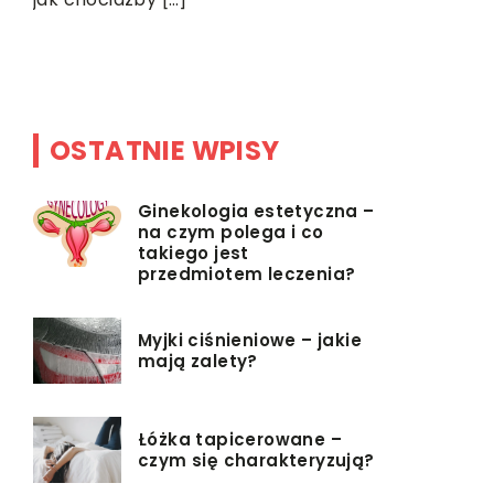
są z
blaty kuch
ięc
naturalny 
OSTATNIE WPISY
Ginekologia estetyczna –
na czym polega i co
takiego jest
przedmiotem leczenia?
Myjki ciśnieniowe – jakie
mają zalety?
Łóżka tapicerowane –
czym się charakteryzują?