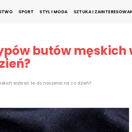
ŃSTWO
SPORT
STYL I MODA
SZTUKA I ZAINTERESOWA
typów butów męskich 
zień?
skich wybrać te do noszenia na co dzień?