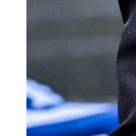
DOM I WNĘTRZE
17 | 06 | 2022
Dlaczego granitowe 
są tak popularne?
Nie jest tajemnicą, że 
z najbardziej trwałyc