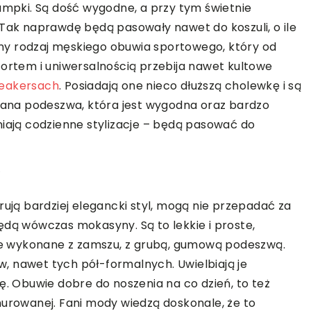
rampki. Są dość wygodne, a przy tym świetnie
 Tak naprawdę będą pasowały nawet do koszuli, o ile
inny rodzaj męskiego obuwia sportowego, który od
fortem i uniwersalnością przebija nawet kultowe
eakersach
. Posiadają one nieco dłuższą cholewkę i są
owana podeszwa, która jest wygodna oraz bardzo
niają codzienne stylizacje – będą pasować do
y
rują bardziej elegancki styl, mogą nie przepadać za
 wówczas mokasyny. Są to lekkie i proste,
e wykonane z zamszu, z grubą, gumową podeszwą.
, nawet tych pół-formalnych. Uwielbiają je
ę. Obuwie dobre do noszenia na co dzień, to też
nurowanej. Fani mody wiedzą doskonale, że to