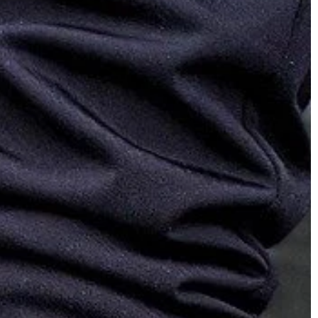
to również
zwłaszcza, że obecnie wykonywane 
…]
reguły w bardzo poręcznej formie, w
[…]