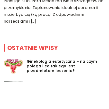
Planując ślub, Para Młoda ma wiele szczegółów do
przemyślenia. Zaplanowanie idealnej ceremonii
K
może być ciężką pracą! Z odpowiednimi
u
narzędziami i […]
s
d
OSTATNIE WPISY
Ginekologia estetyczna – na czym
polega i co takiego jest
przedmiotem leczenia?
Myjki ciśnieniowe – jakie mają
zalety?
Łóżka tapicerowane – czym się