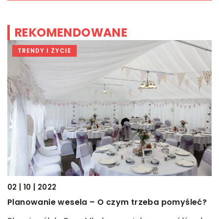
REKOMENDOWANE
TRENDY I ŻYCIE
02 | 10 | 2022
04
cu
Planowanie wesela – O czym trzeba pomyśleć?
J
w