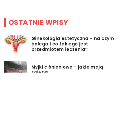
OSTATNIE WPISY
Ginekologia estetyczna – na czym
polega i co takiego jest
przedmiotem leczenia?
Myjki ciśnieniowe – jakie mają
zalety?
Łóżka tapicerowane – czym się
charakteryzują?
Jakie korzyści przynosi instalacja
węzła cieplnego?