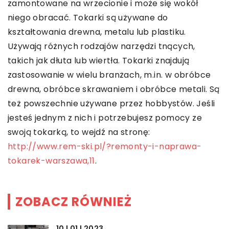
zamontowane na wrzecionie i może się wokół
niego obracać. Tokarki są używane do
kształtowania drewna, metalu lub plastiku.
Używają różnych rodzajów narzędzi tnących,
takich jak dłuta lub wiertła. Tokarki znajdują
zastosowanie w wielu branżach, m.in. w obróbce
drewna, obróbce skrawaniem i obróbce metali. Są
też powszechnie używane przez hobbystów. Jeśli
jesteś jednym z nich i potrzebujesz pomocy ze
swoją tokarką, to wejdź na stronę:
http://www.rem-ski.pl/?remonty-i-naprawa-
tokarek-warszawa,11
.
ZOBACZ RÓWNIEŻ
10 | 01 | 2023