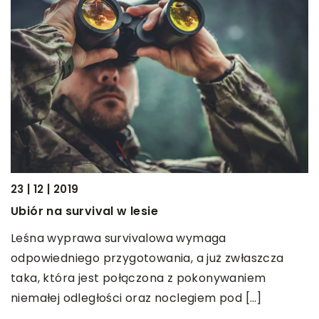
23 | 12 | 2019
08
Ubiór na survival w lesie
G
Leśna wyprawa survivalowa wymaga
P
u
odpowiedniego przygotowania, a już zwłaszcza
o
taka, która jest połączona z pokonywaniem
z
ść
niemałej odległości oraz noclegiem pod […]