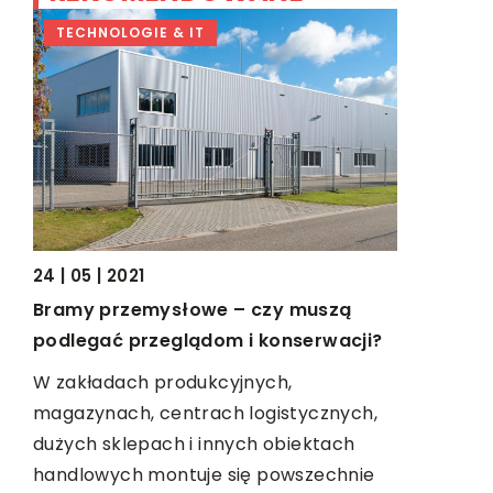
TECHNOLOGIE & IT
BIZNES &
24 | 05 | 2021
16 | 03 | 20
Bramy przemysłowe – czy muszą
Szkolenie 
podlegać przeglądom i konserwacji?
Szkolenie I
W zakładach produkcyjnych,
tem
Organizati
magazynach, centrach logistycznych,
celu prze
dużych sklepach i innych obiektach
ia
uczestnik
handlowych montuje się powszechnie
iają
skutecznie