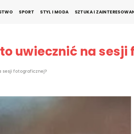
ŃSTWO
SPORT
STYL I MODA
SZTUKA I ZAINTERESOWA
to uwiecznić na sesji 
 sesji fotograficznej?