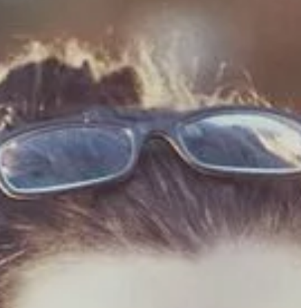
ANSE
TECHNOLOGIE & IT
06 | 10 | 2019
jest?
Jakie części w telefonie trzeba
wymieniać?
ternational
darization ma na
Telefon już od lat stał się przedmio
m zapoznać jego
codziennego użytku. Wielu
niami, które mają
użytkowników nie wyobraża sobie dn
bez swojego telefonu. Obecnie spełn