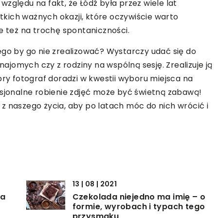
zględu na fakt, że Łódź była przez wiele lat
kich ważnych okazji, które oczywiście warto
e też na trochę spontaniczności.
ego by go nie zrealizować? Wystarczy udać się do
znajomych czy z rodziny na wspólną sesję. Zrealizuje ją
bry fotograf doradzi w kwestii wyboru miejsca na
esjonalne robienie zdjęć może być świetną zabawą!
z naszego życia, aby po latach móc do nich wrócić i
13 | 08 | 2021
na
Czekolada niejedno ma imię – o
formie, wyrobach i typach tego
przysmaku