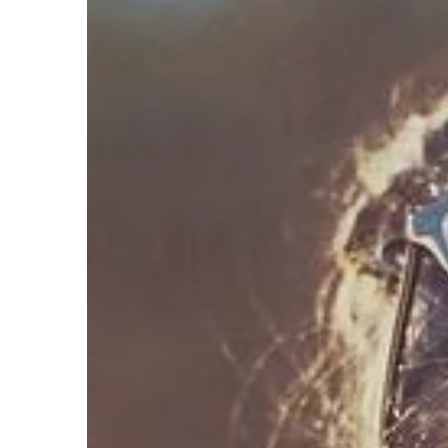
BIZNES & RYNEK & FIN
16 | 03 | 2021
Szkolenie ISO – co to 
Szkolenie ISO, czyli In
Organization for Stan
celu przede wszystki
uczestników z wymaga
skutecznie […]