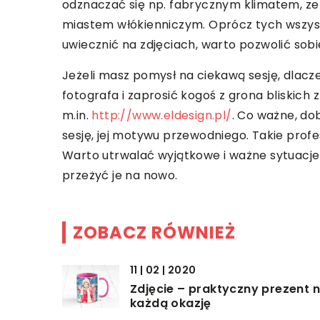
odznaczać się np. fabrycznym klimatem, ze w
miastem włókienniczym. Oprócz tych wszyst
uwiecznić na zdjęciach, warto pozwolić sobi
Jeżeli masz pomysł na ciekawą sesję, dlacz
fotografa i zaprosić kogoś z grona bliskich 
m.in.
http://www.eldesign.pl/
. Co ważne, do
sesję, jej motywu przewodniego. Takie prof
Warto utrwalać wyjątkowe i ważne sytuacje 
przeżyć je na nowo.
ZOBACZ RÓWNIEŻ
11 | 02 | 2020
Zdjęcie – praktyczny prezent 
każdą okazję