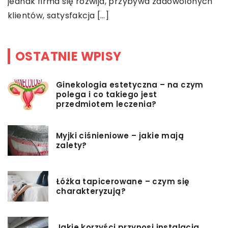
jednak firma się rozwija, przybywa zadowolonych
d
klientów, satysfakcja […]
OSTATNIE WPISY
Ginekologia estetyczna – na czym
polega i co takiego jest
przedmiotem leczenia?
Myjki ciśnieniowe – jakie mają
zalety?
Łóżka tapicerowane – czym się
charakteryzują?
Jakie korzyści przynosi instalacja