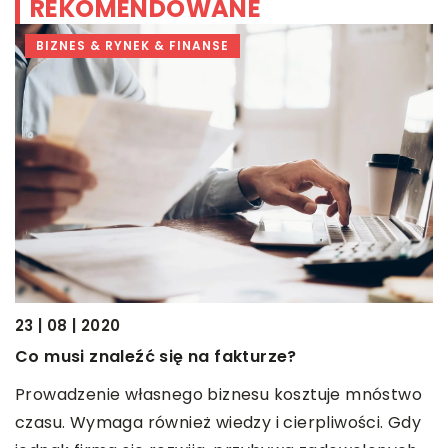
REKOMENDOWANE
BIZNES & RYNEK & FINANSE
09
23 | 08 | 2020
J
Co musi znaleźć się na fakturze?
h
W
Prowadzenie własnego biznesu kosztuje mnóstwo
h
czasu. Wymaga również wiedzy i cierpliwości. Gdy
z