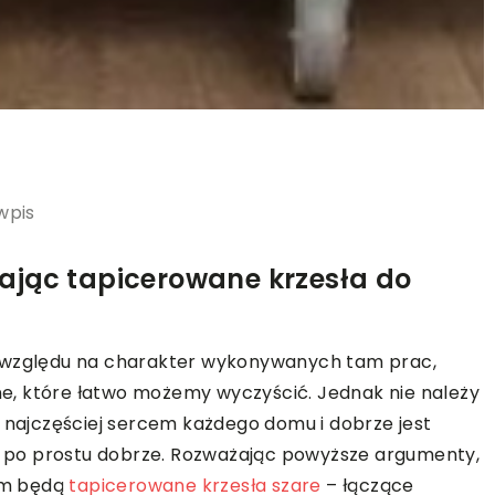
wpis
ając tapicerowane krzesła do
e względu na charakter wykonywanych tam prac,
e, które łatwo możemy wyczyścić. Jednak nie należy
t najczęściej sercem każdego domu i dobrze jest
 i po prostu dobrze. Rozważając powyższe argumenty,
em będą
tapicerowane krzesła szare
– łączące