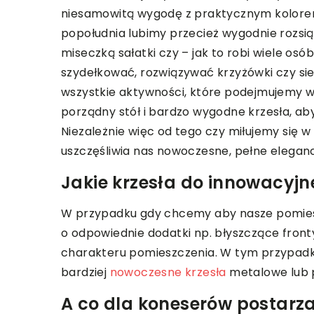
niesamowitą wygodę z praktycznym kolorem
popołudnia lubimy przecież wygodnie rozsiąś
miseczką sałatki czy – jak to robi wiele osó
szydełkować, rozwiązywać krzyżówki czy si
wszystkie aktywności, które podejmujemy w 
porządny stół i bardzo wygodne krzesła, a
Niezależnie więc od tego czy miłujemy się 
uszczęśliwia nas nowoczesne, pełne eleganc
Jakie krzesła do innowacyjn
W przypadku gdy chcemy aby nasze pomiesz
o odpowiednie dodatki np. błyszczące front
charakteru pomieszczenia. W tym przypadku
bardziej
nowoczesne krzesła
metalowe lub p
A co dla koneserów postarz