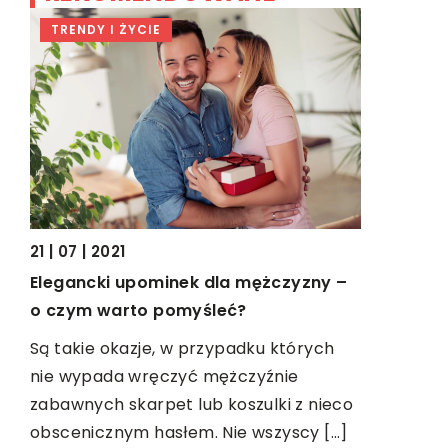
TRENDY I ŻYCIE
DOM I W
21 | 07 | 2021
11 | 05 | 201
Elegancki upominek dla mężczyzny –
Stylowa ła
o czym warto pomyśleć?
Nie tylko 
Są takie okazje, w przypadku których
dom albo m
nie wypada wręczyć mężczyźnie
miejsce, 
zabawnych skarpet lub koszulki z nieco
podstawow
obscenicznym hasłem. Nie wszyscy […]