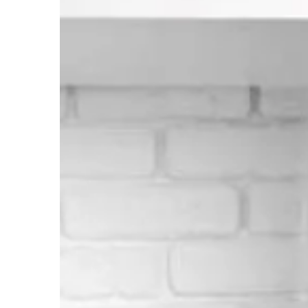
DOM I WNĘTRZE
11 | 05 | 2019
Stylowa łazienka – ja
Nie tylko kąt do span
dom albo mieszkanie t
miejsce, które ma na
podstawowe warunki d