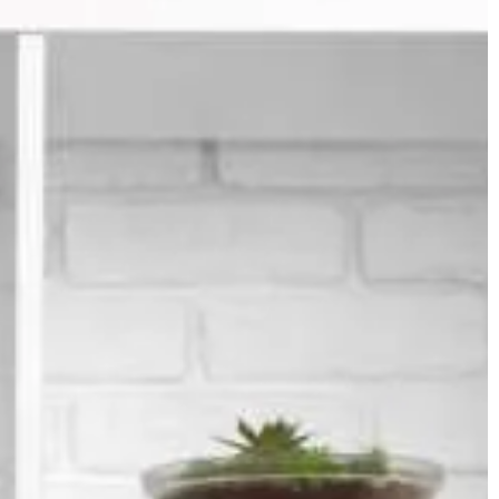
BIZNES & RYNEK & FINANSE
20 | 11 | 2019
k ją urządzić?
Najważniejsze normy i wytyczne
ia Współczesny
dotyczące oświetlenia
o nie tylko
ewakuacyjnego
m zapewnić
Oświetlenie awaryjne to niezwykle
o […]
ważna część projektu elektryki w