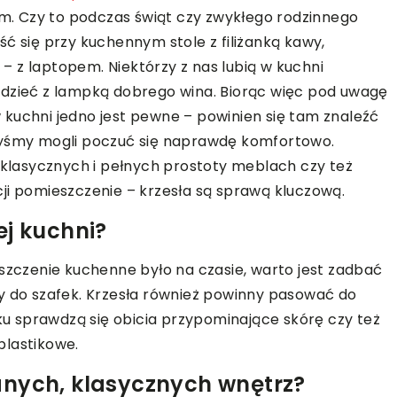
. Czy to podczas świąt czy zwykłego rodzinnego
ć się przy kuchennym stole z filiżanką kawy,
b – z laptopem. Niektórzy z nas lubią w kuchni
edzieć z lampką dobrego wina. Biorąc więc pod uwagę
kuchni jedno jest pewne – powinien się tam znaleźć
byśmy mogli poczuć się naprawdę komfortowo.
w klasycznych i pełnych prostoty meblach czy też
ji pomieszczenie – krzesła są sprawą kluczową.
ej kuchni?
czenie kuchenne było na czasie, warto jest zadbać
y do szafek. Krzesła również powinny pasować do
 sprawdzą się obicia przypominające skórę czy też
lastikowe.
anych, klasycznych wnętrz?