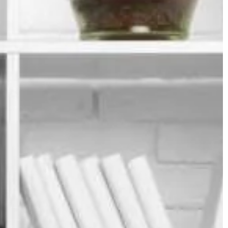
budynkach użyteczności publicznej i
usługowych. Aby spełniać swoją głó
funkcję, oświetlenie […]