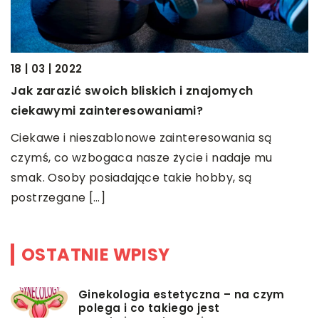
23
J
18 | 03 | 2022
p
Jak zarazić swoich bliskich i znajomych
U
ciekawymi zainteresowaniami?
o
Ciekawe i nieszablonowe zainteresowania są
w
go
czymś, co wzbogaca nasze życie i nadaje mu
[
smak. Osoby posiadające takie hobby, są
postrzegane […]
OSTATNIE WPISY
Ginekologia estetyczna – na czym
polega i co takiego jest