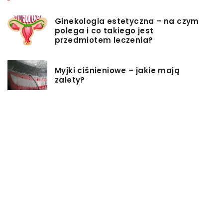
Ginekologia estetyczna – na czym
polega i co takiego jest
przedmiotem leczenia?
Myjki ciśnieniowe – jakie mają
zalety?
Łóżka tapicerowane – czym się
charakteryzują?
Jakie korzyści przynosi instalacja
węzła cieplnego?
Szafy rack z systemem chłodzenia:
jakie opcje dostępne na rynku