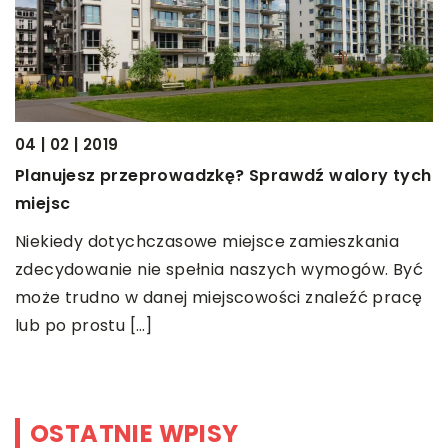
04 | 02 | 2019
12
Planujesz przeprowadzkę? Sprawdź walory tych
W
miejsc
m
Niekiedy dotychczasowe miejsce zamieszkania
W
ra
zdecydowanie nie spełnia naszych wymogów. Być
m
może trudno w danej miejscowości znaleźć pracę
z
lub po prostu […]
z
z
OSTATNIE WPISY