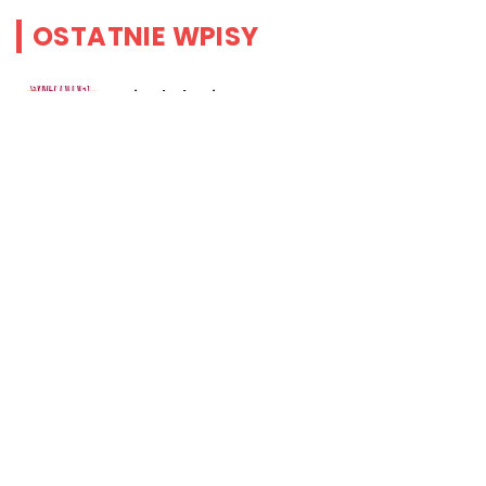
OSTATNIE WPISY
Ginekologia estetyczna – na czym
polega i co takiego jest
przedmiotem leczenia?
Myjki ciśnieniowe – jakie mają
zalety?
Łóżka tapicerowane – czym się
charakteryzują?
Jakie korzyści przynosi instalacja
węzła cieplnego?