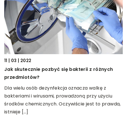
11 | 03 | 2022
?
Jak skutecznie pozbyć się bakterii z różnych
16
przedmiotów?
D
ch
k
Dla wielu osób dezynfekcja oznacza walkę z
bakteriami i wirusami, prowadzoną przy użyciu
K
środków chemicznych. Oczywiście jest to prawda,
z
istnieje […]
ś