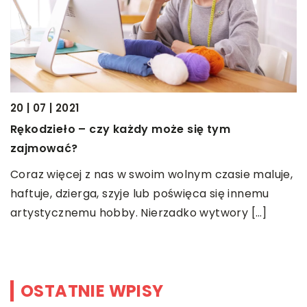
20 | 07 | 2021
24
Rękodzieło – czy każdy może się tym
J
zajmować?
s
Coraz więcej z nas w swoim wolnym czasie maluje,
S
sz
haftuje, dzierga, szyje lub poświęca się innemu
k
artystycznemu hobby. Nierzadko wytwory […]
e
o
OSTATNIE WPISY