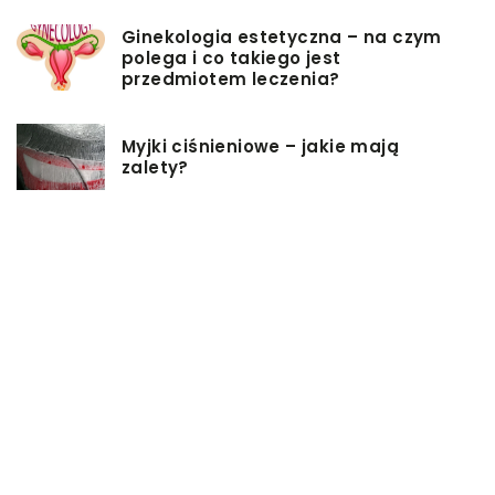
Ginekologia estetyczna – na czym
polega i co takiego jest
przedmiotem leczenia?
Myjki ciśnieniowe – jakie mają
zalety?
Łóżka tapicerowane – czym się
charakteryzują?
Jakie korzyści przynosi instalacja
węzła cieplnego?
Szafy rack z systemem chłodzenia:
jakie opcje dostępne na rynku