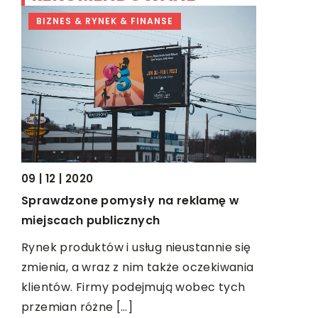
BIZNES & RYNEK & FINANSE
DOM I W
09 | 12 | 2020
09 | 02 | 2
Sprawdzone pomysły na reklamę w
Elementy
u
miejscach publicznych
zewnętrz
a
Rynek produktów i usług nieustannie się
Fasada bu
zmienia, a wraz z nim także oczekiwania
bryła i wn
klientów. Firmy podejmują wobec tych
umieścimy 
przemian różne […]
ostateczny