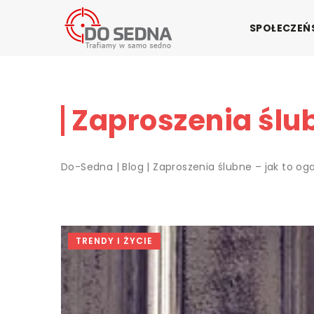
SPOŁECZE
Zaproszenia ślub
Do-Sedna
|
Blog
|
Zaproszenia ślubne – jak to og
TRENDY I ŻYCIE