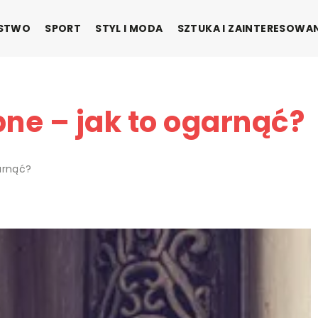
ŃSTWO
SPORT
STYL I MODA
SZTUKA I ZAINTERESOWA
ne – jak to ogarnąć?
arnąć?