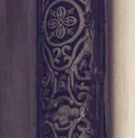
DOM I WNĘTRZE
01 | 04 | 2019
e na wygląd
Efektywne i tanie ogrzewanie dom
Nowoczesne technologie ogrzewani
ównie ważna jego
domów dają konsumentowi bardzo
kie elementy
szerokie możliwości wyboru. Gaz
, wpłynie na
ziemny, gaz płynny, węgiel, pompy
zego […]