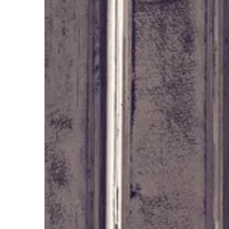
DOM I WNĘTRZE
09 | 02 | 2022
Elementy wpływając
zewnętrzny domu?
Fasada budynku jest r
bryła i wnętrze. To, ja
umieścimy na elewacji
ostateczny odbiór nas