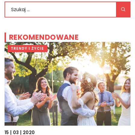
REKOMENDOWANE
TRENDY I ŻYCIE
15 | 03 | 2020
07