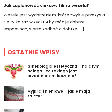
Jak zaplanować ciekawy film z wesela?
Z
Wesele jest wydarzeniem, które zwykle przeżywa
W
się tylko raz w życiu. Aby móc je dobrze
d
wspominać, warto zadbać o dobrze […]
t
OSTATNIE WPISY
Ginekologia estetyczna – na czym
polega i co takiego jest
przedmiotem leczenia?
Myjki ciśnieniowe – jakie mają
zalety?