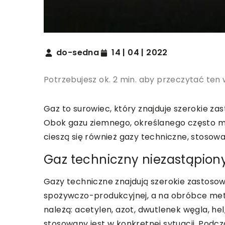
do-sedna
14 | 04 | 2022
Potrzebujesz ok. 2 min. aby przeczytać ten 
Gaz to surowiec, który znajduje szerokie z
Obok gazu ziemnego, określanego często m
cieszą się również gazy techniczne, stosow
Gaz techniczny niezastąpion
Gazy techniczne znajdują szerokie zastoso
spożywczo-produkcyjnej, a na obróbce meta
należą: acetylen, azot, dwutlenek węgla, he
stosowany jest w konkretnej sytuacji. Podcz