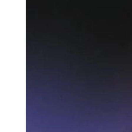
bez powodu mówi się, 
najbardziej podstawo