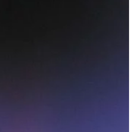
że to jedna z
jak […]
wych […]