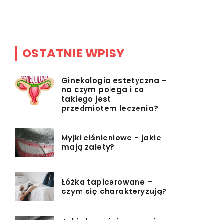
bez powodu
najbardzi
OSTATNIE WPISY
Ginekologia estetyczna –
na czym polega i co
takiego jest
przedmiotem leczenia?
Myjki ciśnieniowe – jakie
mają zalety?
Łóżka tapicerowane –
czym się charakteryzują?