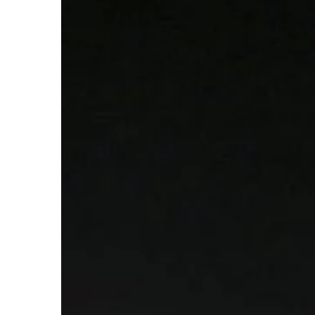
TRENDY I ŻYCIE
04 | 01 | 2022
Gadżety erotyczne dl
warto zainwestować
Udane życie erotyczne
gwarancja dobrego sa