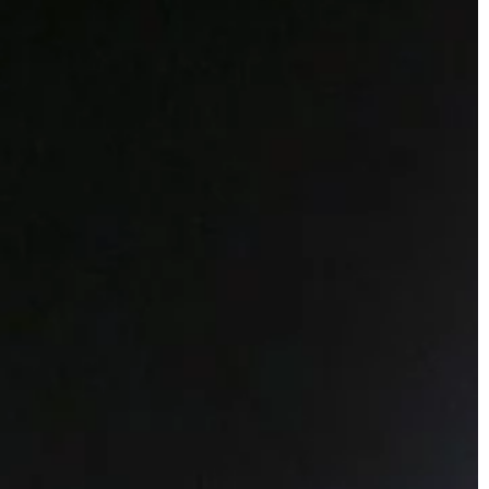
TECHNOLOGIE
18 | 11 | 2022
Firmy high-tech – czym się
wyróżniają?
a singli – w co
?
Firmy zajmujące się zaawansowanym
technologiami często mają bardzo
 to bez wątpienia
specyficzny sposób pracy. Muszą
mopoczucia. Nie
zapewnić, że ich produkty są tak czy