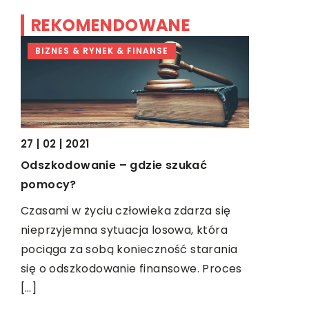
REKOMENDOWANE
BIZNES & RYNEK & FINANSE
TRENDY I
27 | 02 | 2021
Odszkodowanie – gdzie szukać
pomocy?
04 | 01 | 2
Czasami w życiu człowieka zdarza się
Gadżety e
nieprzyjemna sytuacja losowa, która
warto za
i
pociąga za sobą konieczność starania
się o odszkodowanie finansowe. Proces
Udane życi
[…]
gwarancja
ste,