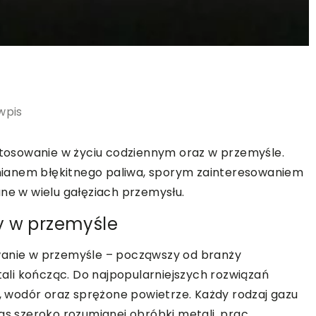
wpis
astosowanie w życiu codziennym oraz w przemyśle.
ianem błękitnego paliwa, sporym zainteresowaniem
ane w wielu gałęziach przemysłu.
y w przemyśle
wanie w przemyśle – począwszy od branży
li kończąc. Do najpopularniejszych rozwiązań
l, wodór oraz sprężone powietrze. Każdy rodzaj gazu
as szeroko rozumianej obróbki metali, prac