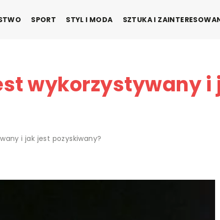
ŃSTWO
SPORT
STYL I MODA
SZTUKA I ZAINTERESOWA
est wykorzystywany i j
wany i jak jest pozyskiwany?