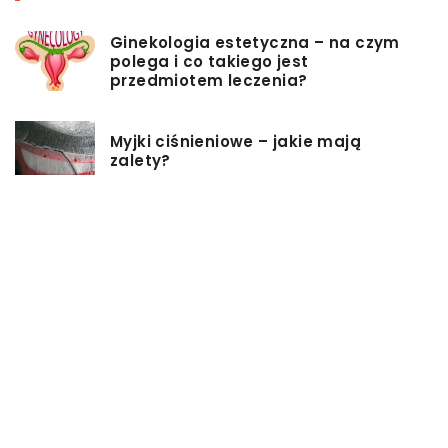
Ginekologia estetyczna – na czym
polega i co takiego jest
przedmiotem leczenia?
Myjki ciśnieniowe – jakie mają
zalety?
Łóżka tapicerowane – czym się
charakteryzują?
Jakie korzyści przynosi instalacja
węzła cieplnego?
Szafy rack z systemem chłodzenia:
jakie opcje dostępne na rynku