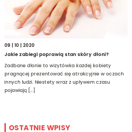
09 | 10 | 2020
2
Jakie zabiegi poprawią stan skóry dłoni?
P
Zadbane dłonie to wizytówka każdej kobiety
w
pragnącej prezentować się atrakcyjnie w oczach
S
innych ludzi. Niestety wraz z upływem czasu
p
pojawiają […]
m
p
OSTATNIE WPISY