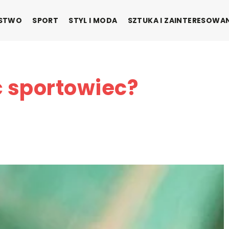
ŃSTWO
SPORT
STYL I MODA
SZTUKA I ZAINTERESOWA
ć sportowiec?