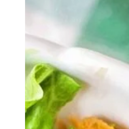
TECHNOLOGIE & IT
07 | 06 | 2019
Kino domowe na wys
Uwielbiasz chodzić do 
filmy w najwyższej jak
swoim zespołom ogląd
najwyższej jakości?. Z