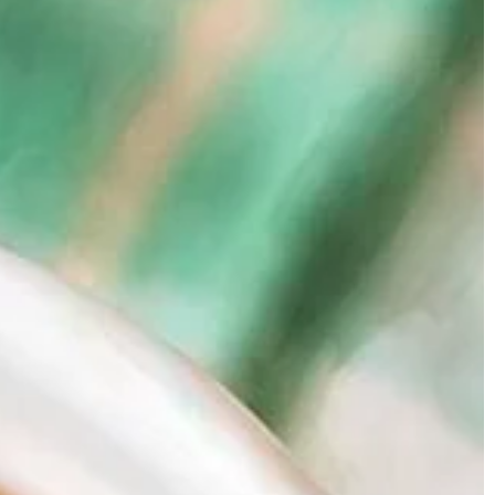
TECHNOLOGIE & IT
10 | 06 | 2021
okim poziomie
W jaki sposób drukuje się etykiety
kina, oglądać
samoprzylepne?
ości lub kibicować
Obecnie naklejki możemy spotkać 
ając ich mecze w
wielu miejscach, takich jak słupy
astanawiałeś […]
reklamowe, przystanki czy sklepy. N
tym dziwnego, gdyż ten […]