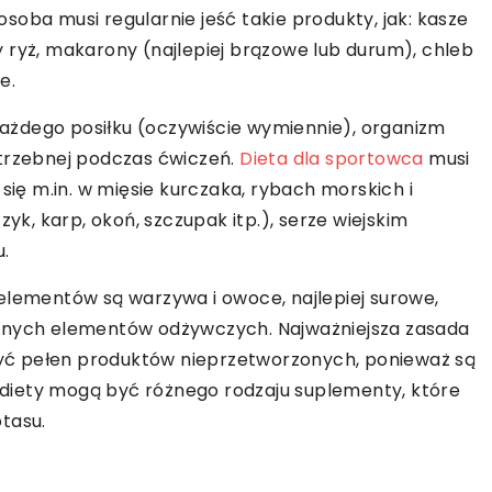
oba musi regularnie jeść takie produkty, jak: kasze
 ryż, makarony (najlepiej brązowe lub durum), chleb
e.
ażdego posiłku (oczywiście wymiennie), organizm
otrzebnej podczas ćwiczeń.
Dieta dla sportowca
musi
się m.in. w mięsie kurczaka, rybach morskich i
zyk, karp, okoń, szczupak itp.), serze wiejskim
u.
elementów są warzywa i owoce, najlepiej surowe,
otnych elementów odżywczych. Najważniejsza zasada
 być pełen produktów nieprzetworzonych, ponieważ są
diety mogą być różnego rodzaju suplementy, które
tasu.