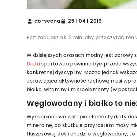
do-sedna
25 | 04 | 2019
Potrzebujesz ok. 2 min. aby przeczytać ten 
W dzisiejszych czasach modny jest zdrowy s
Dieta
sportowca powinna być przede wszystk
konkretnej dyscypliny. Można jednak wskaza
uprawiająca aktywność ruchową musi wprow
białko, witaminy i mikroelementy (w postac
Węglowodany i białko to n
Wymienione we wstępie elementy diety dos
mineralne, co skutkuje przyrostem masy mi
tłuszczowej. Jeśli chodzi o węglowodany, t