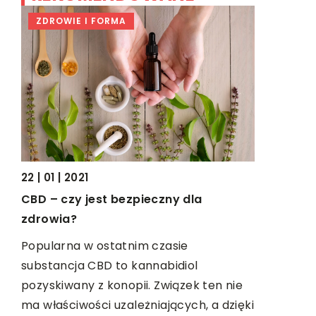
ZDROWIE I FORMA
TECHNOL
07 | 06 | 2
22 | 01 | 2021
Kino dom
CBD – czy jest bezpieczny dla
Uwielbiasz
zdrowia?
filmy w na
Popularna w ostatnim czasie
w
swoim zes
substancja CBD to kannabidiol
najwyższej
pozyskiwany z konopii. Związek ten nie
ic w
ma właściwości uzależniających, a dzięki