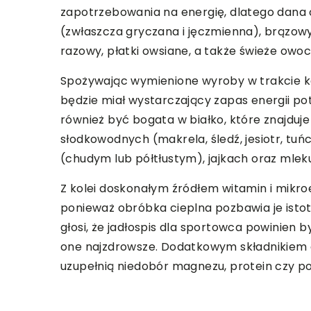
zapotrzebowania na energię, dlatego dana os
(zwłaszcza gryczana i jęczmienna), brązowy
razowy, płatki owsiane, a także świeże owoc
Spożywając wymienione wyroby w trakcie k
będzie miał wystarczający zapas energii p
również być bogata w białko, które znajduje 
słodkowodnych (makrela, śledź, jesiotr, tuńc
(chudym lub półtłustym), jajkach oraz mlek
Z kolei doskonałym źródłem witamin i mikro
ponieważ obróbka cieplna pozbawia je ist
głosi, że jadłospis dla sportowca powinien
one najzdrowsze. Dodatkowym składnikiem 
uzupełnią niedobór magnezu, protein czy po