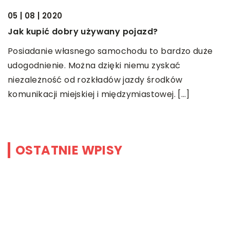
05 | 08 | 2020
19
Jak kupić dobry używany pojazd?
J
s
Posiadanie własnego samochodu to bardzo duże
udogodnienie. Można dzięki niemu zyskać
ym
M
niezależność od rozkładów jazdy środków
m
komunikacji miejskiej i międzymiastowej. […]
w
k
OSTATNIE WPISY
Ginekologia estetyczna – na czym
polega i co takiego jest
przedmiotem leczenia?