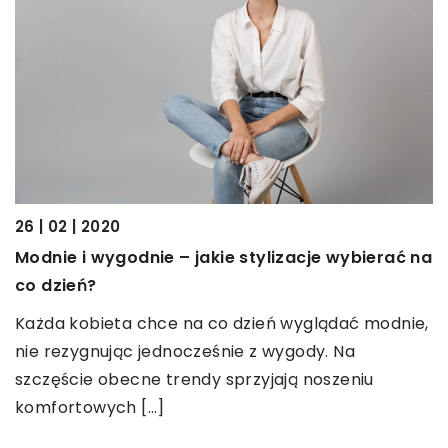
26 | 02 | 2020
08
Modnie i wygodnie – jakie stylizacje wybierać na
J
ć,
co dzień?
W
Każda kobieta chce na co dzień wyglądać modnie,
D
nie rezygnując jednocześnie z wygody. Na
d
szczęście obecne trendy sprzyjają noszeniu
komfortowych […]