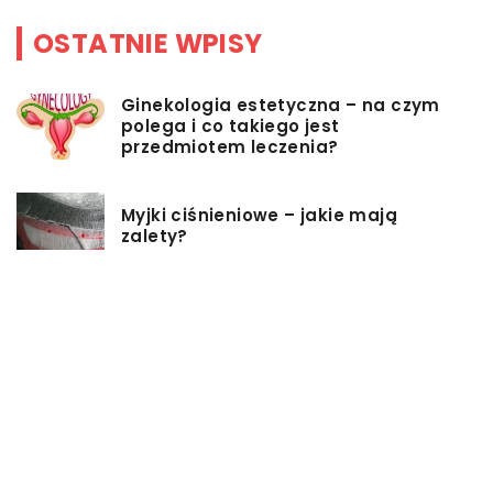
OSTATNIE WPISY
Ginekologia estetyczna – na czym
polega i co takiego jest
przedmiotem leczenia?
Myjki ciśnieniowe – jakie mają
zalety?
Łóżka tapicerowane – czym się
charakteryzują?
Jakie korzyści przynosi instalacja
węzła cieplnego?