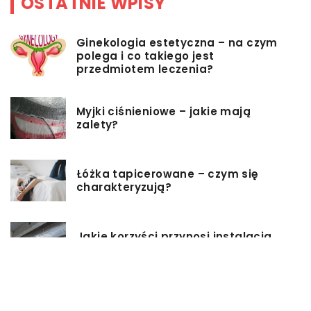
OSTATNIE WPISY
Ginekologia estetyczna – na czym
polega i co takiego jest
przedmiotem leczenia?
Myjki ciśnieniowe – jakie mają
zalety?
Łóżka tapicerowane – czym się
charakteryzują?
Jakie korzyści przynosi instalacja
węzła cieplnego?
Szafy rack z systemem chłodzenia: