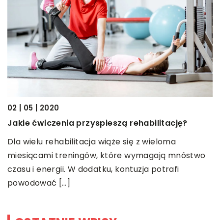
28
S
02 | 05 | 2020
W
Jakie ćwiczenia przyspieszą rehabilitację?
z
Dla wielu rehabilitacja wiąże się z wieloma
p
miesiącami treningów, które wymagają mnóstwo
t
czasu i energii. W dodatku, kontuzja potrafi
powodować […]