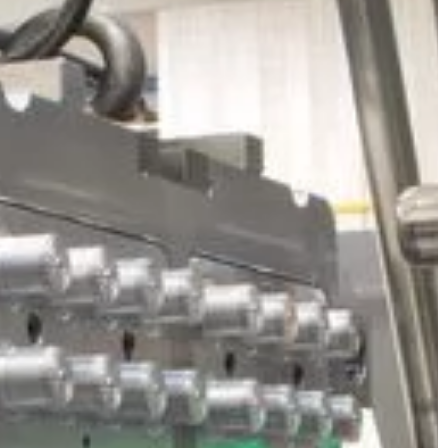
przedsiębiorstwa. Przekłada się na
budynków.
komfort pracy, wizerunek firmy, a w
[…]
końcu […]