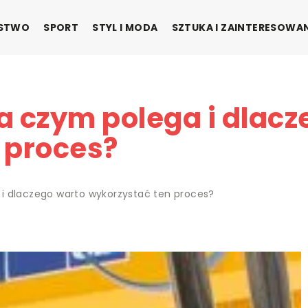
ŃSTWO
SPORT
STYL I MODA
SZTUKA I ZAINTERESOWA
a czym polega i dlacz
 proces?
i dlaczego warto wykorzystać ten proces?