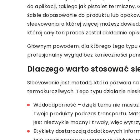
do aplikacji, takiego jak pistolet termiczny.
ścisłe dopasowanie do produktu lub opako
sleevowania, o której więcej możesz dowiedz
której cały ten proces został dokładnie opis
Głównym powodem, dla którego tego typu et
profesjonalny wygląd bez konieczności pon
Dlaczego warto stosować s
Sleevowanie
jest metodą, która pozwala na
termokurczliwych. Tego typu działanie niesi
Wodoodporność – dzięki temu nie musisz s
Twoje produkty podczas transportu. Mate
jest niezwykle mocny i trwały, więc wytr
Etykiety dostarczają dodatkowych informa
być umieszczone na samym produkcie ze 