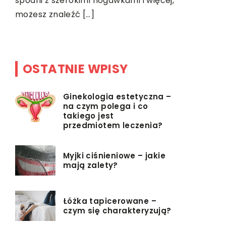
spodni z szerokimi nogawkami i więcej,
instalacj
możesz znaleźć […]
Architekci
OSTATNIE WPISY
Ginekologia estetyczna –
na czym polega i co
takiego jest
przedmiotem leczenia?
Myjki ciśnieniowe – jakie
mają zalety?
Łóżka tapicerowane –
czym się charakteryzują?