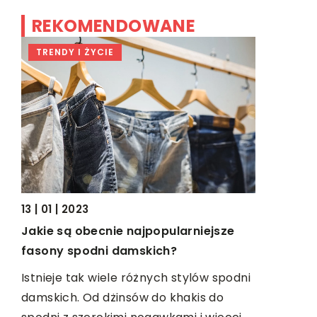
REKOMENDOWANE
TRENDY I ŻYCIE
NIERUCH
21 | 06 | 20
13 | 01 | 2023
Architekt 
Jakie są obecnie najpopularniejsze
niego of
fasony spodni damskich?
Architekci 
wa
Istnieje tak wiele różnych stylów spodni
projektują
damskich. Od dżinsów do khakis do
Projektują