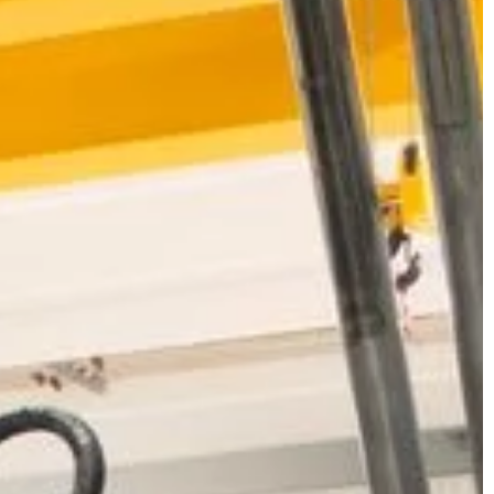
UDOWNICTWO
BIZNES & RYNEK & FINANSE
31 | 08 | 2021
my usługi są przez
Jak efektywniej zarządzać swoją
firmą?
ci, którzy
Skuteczne zarządzanie firmą odgry
ne konstrukcje.
istotną rolę w sukcesie każdego
trza, meble i