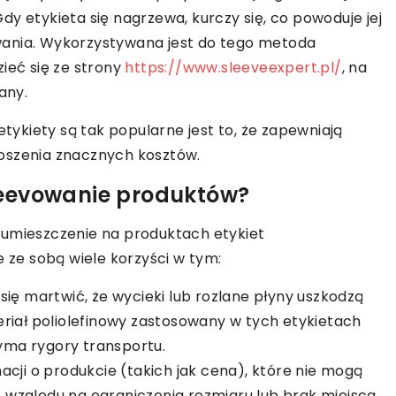
 Gdy etykieta się nagrzewa, kurczy się, co powoduje jej
wania. Wykorzystywana jest do tego metoda
ieć się ze strony
https://www.sleeveexpert.pl/
, na
any.
ykiety są tak popularne jest to, że zapewniają
oszenia znacznych kosztów.
leevowanie produktów?
 umieszczenie na produktach etykiet
e ze sobą wiele korzyści w tym:
ię martwić, że wycieki lub rozlane płyny uszkodzą
riał poliolefinowy zastosowany w tych etykietach
zyma rygory transportu.
cji o produkcie (takich jak cena), które nie mogą
względu na ograniczenia rozmiaru lub brak miejsca.