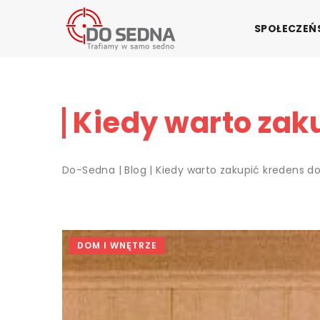
SPOŁECZE
Kiedy warto zak
Do-Sedna
|
Blog
|
Kiedy warto zakupić kredens d
DOM I WNĘTRZE