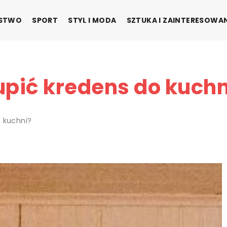
ŃSTWO
SPORT
STYL I MODA
SZTUKA I ZAINTERESOWA
upić kredens do kuchn
o kuchni?