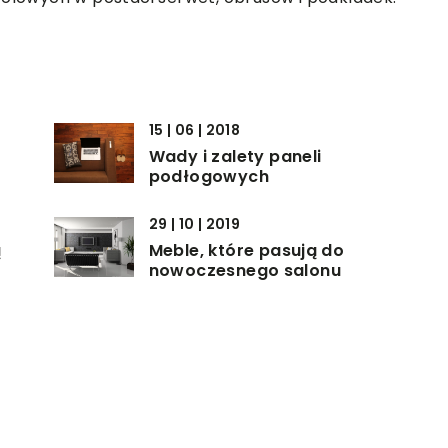
15 | 06 | 2018
Wady i zalety paneli
podłogowych
29 | 10 | 2019
ą
Meble, które pasują do
nowoczesnego salonu
06 | 01 | 2021
Jaki piec najlepiej się sprawdzi
przy ogrzewaniu ekogroszkiem?