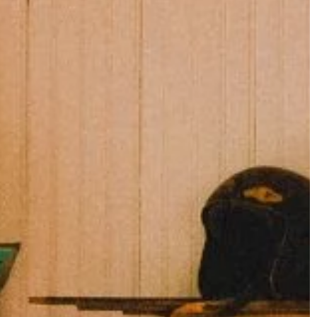
DOM I WNĘTRZE
25 | 05 | 2019
Jakie powinny być płytki do łazien
wy używać do
Prace wykończeniowe w łazience są
szczególnie ważne, bowiem należy
ry warto używać
wykorzystać tam materiały, które b
 to przede
trwałe i jednocześnie łatwe do
z powstające z
czyszczenia. […]
ego przykładem