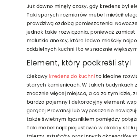
Już dawno minęły czasy, gdy kredens był e
Taki sporych rozmiarów mebel mieścił eleg
prawdziwą ozdobą pomieszczenia. Nowocze
jednak takie rozwiązania, ponieważ zamiast
malutkie aneksy, które ledwo mieściły naj
oddzielnych kuchni i to w znacznie większy
Element, który podkreśli styl
Ciekawy
kredens do kuchni
to idealne rozw
starych kamienicach. W takich budynkach
znacznie więcej miejsca, a co za tym idzie, 
bardzo pojemny i dekoracyjny element wspa
gorącej Prowansji lub wyposażenie nawiązu
także świetnym łącznikiem pomiędzy potę
Taki mebel najlepiej ustawić w okolicy stoł
talerzy, sztućców oraz innych akcesoriów s