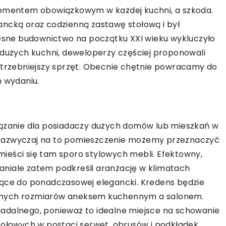
lementem obowiązkowym w każdej kuchni, a szkoda.
ancką oraz codzienną zastawę stołową i był
sne budownictwo na początku XXI wieku wykluczyło
 dużych kuchni, deweloperzy częściej proponowali
potrzebniejszy sprzęt. Obecnie chętnie powracamy do
m wydaniu.
iązanie dla posiadaczy dużych domów lub mieszkań w
 zazwyczaj na to pomieszczenie możemy przeznaczyć
zmieści się tam sporo stylowych mebli. Efektowny,
niale zatem podkreśli aranżację w klimatach
jące do ponadczasowej elegancki. Kredens będzie
żnych rozmiarów aneksem kuchennym a salonem.
u jadalnego, ponieważ to idealne miejsce na schowanie
tołowych w postaci serwet, obrusów i podkładek.