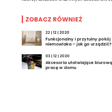
ZOBACZ RÓWNIEŻ
22 | 12 | 2020
Funkcjonalny i przytulny pokój
niemowlaka – jak go urządzić?
03 | 12 | 2020
Akcesoria ułatwiające biurow
pracę w domu
14 | 07 | 2022
Dlaczego warto posiadać
moskitiery w oknach?
DODAJ KOMENTARZ