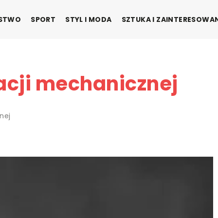
ŃSTWO
SPORT
STYL I MODA
SZTUKA I ZAINTERESOWA
cji mechanicznej
nej