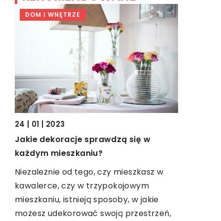
DOM I WNĘTRZE
DOM I W
22 | 01 | 20
Jak modni
24 | 01 | 2023
Jakie dekoracje sprawdzą się w
Wystrój po
każdym mieszkaniu?
komplekso
musi komp
pne
Niezależnie od tego, czy mieszkasz w
meblami.
kawalerce, czy w trzypokojowym
podłogę, a
mieszkaniu, istnieją sposoby, w jakie
możesz udekorować swoją przestrzeń,