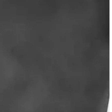
BIZNES & RYNEK & FINANSE
ściany ?
08 | 11 | 2019
Zalety żagli reklamowych
 to działanie
 kolor ścian
Windery to niewielkie skrzydła
z naszymi
reklamowe, podobne do flag, dostę
emy dodatkowo
w różnych kształtach i rozmiarach.
e […]
Produkt charakteryzuje mobilność,
łatwość przewożenia i […]