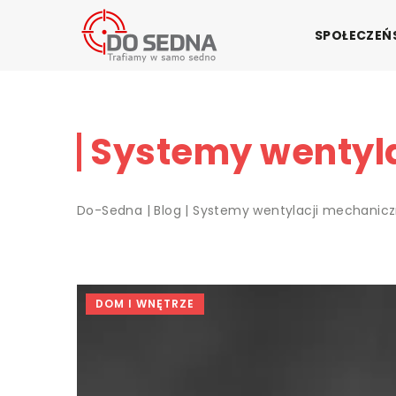
SPOŁECZE
Systemy wentyla
Do-Sedna
|
Blog
|
Systemy wentylacji mechanicz
DOM I WNĘTRZE