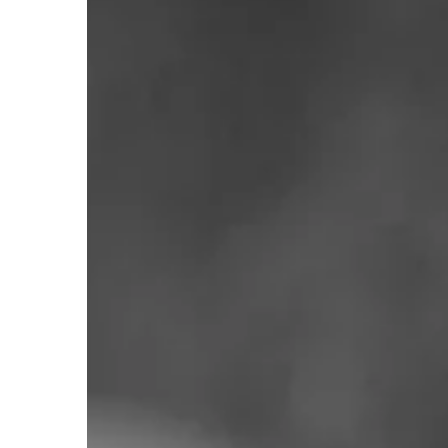
DOM I WNĘTRZE
22 | 01 | 2018
Jak modnie ozdobić 
Wystrój pomieszczenia
kompleksowe. Wybrany
musi komponować się 
meblami. Dopasowuj
podłogę, a także prost