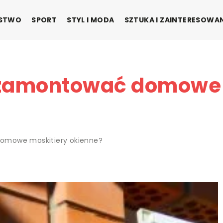
ŃSTWO
SPORT
STYL I MODA
SZTUKA I ZAINTERESOWA
 zamontować domowe 
omowe moskitiery okienne?