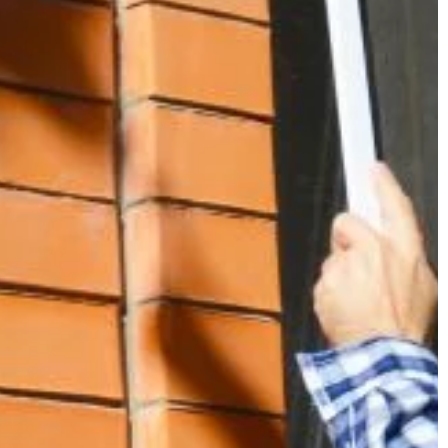
zy trzeba
głowę dziecka przed zimnem i zape
 […]
mu […]