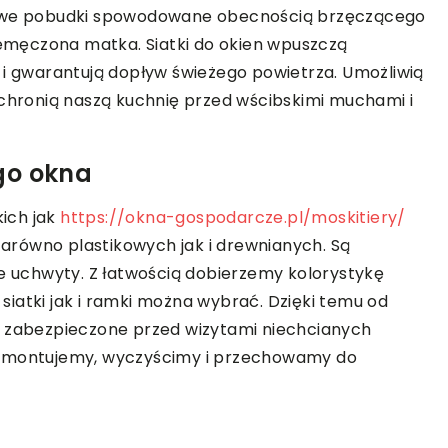
tkowe pobudki spowodowane obecnością brzęczącego
rzemęczona matka. Siatki do okien wpuszczą
 i gwarantują dopływ świeżego powietrza. Umożliwią
ochronią naszą kuchnię przed wścibskimi muchami i
go okna
ich jak
https://okna-gospodarcze.pl/moskitiery/
 zarówno plastikowych jak i drewnianych. Są
uchwyty. Z łatwością dobierzemy kolorystykę
iatki jak i ramki można wybrać. Dzięki temu od
ą zabezpieczone przed wizytami niechcianych
demontujemy, wyczyścimy i przechowamy do