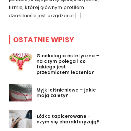
Niezależni
firmie, której głównym profilem
wnić
podnieść c
działalności jest urządzanie […]
OSTATNIE WPISY
Ginekologia estetyczna –
na czym polega i co
takiego jest
przedmiotem leczenia?
Myjki ciśnieniowe – jakie
mają zalety?
Łóżka tapicerowane –
czym się charakteryzują?