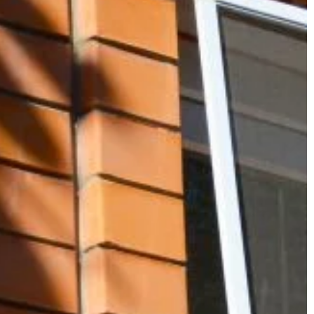
UDOWNICTWO
TRENDY I ŻYCIE
15 | 10 | 2022
Jaką czapkę najlepiej kupić dzieck
? – poradnik
na zimę?
 być opłacalnym
Dobra czapka zimowa jest niezbęd
u projektów
elementem zimowej garderoby dzie
słowych.
Odpowiednia czapka może chronić