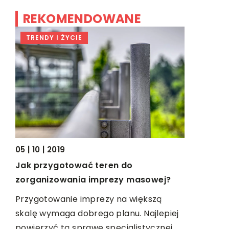
REKOMENDOWANE
TRENDY I ŻYCIE
NIERUCH
05 | 10 | 2019
17 | 11 | 202
Jak przygotować teren do
u
Jak wynaj
zorganizowania imprezy masowej?
Wynajem d
Przygotowanie imprezy na większą
nym
rozwiązani
skalę wymaga dobrego planu. Najlepiej
cka.
budowlany
powierzyć tą sprawę specjalistycznej