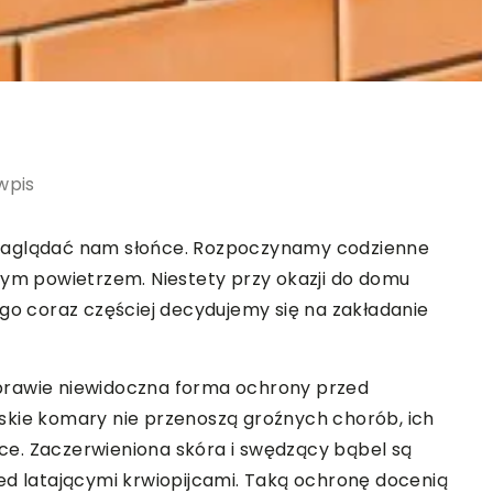
wpis
 zaglądać nam słońce. Rozpoczynamy codzienne
żym powietrzem. Niestety przy okazji do domu
ego coraz częściej decydujemy się na zakładanie
prawie niewidoczna forma ochrony przed
skie komary nie przenoszą groźnych chorób, ich
e. Zaczerwieniona skóra i swędzący bąbel są
ed latającymi krwiopijcami. Taką ochronę docenią