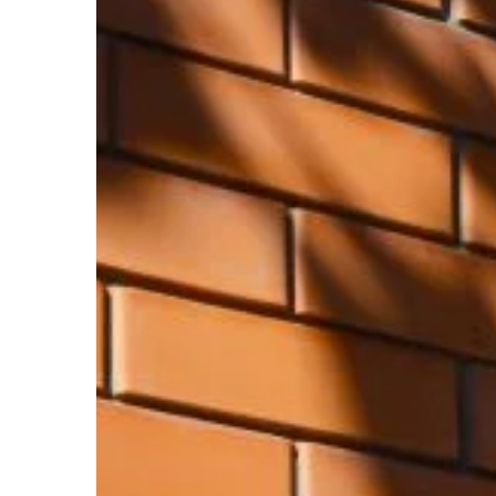
NIERUCHOMOŚCI I B
17 | 11 | 2022
Jak wynająć żurawia
Wynajem dźwigu może
rozwiązaniem dla wiel
budowlanych i przemy